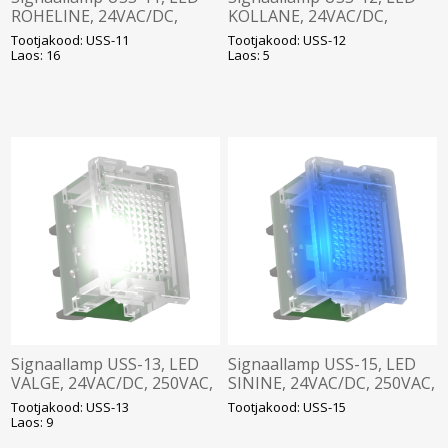
ROHELINE, 24VAC/DC,
KOLLANE, 24VAC/DC,
250VAC, Elko
250VAC, Elko
Tootjakood: USS-11
Tootjakood: USS-12
Laos: 16
Laos: 5
Signaallamp USS-13, LED
Signaallamp USS-15, LED
VALGE, 24VAC/DC, 250VAC,
SININE, 24VAC/DC, 250VAC,
Elko
Elko
Tootjakood: USS-13
Tootjakood: USS-15
Laos: 9