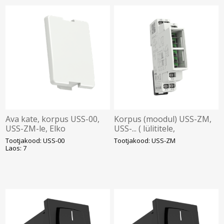
Ava kate, korpus USS-00,
Korpus (moodul) USS-ZM,
USS-ZM-le, Elko
USS-... ( lülititele,
surunuppudele,
Tootjakood: USS-00
Tootjakood: USS-ZM
indikaatoritele ), Elko
Laos: 7