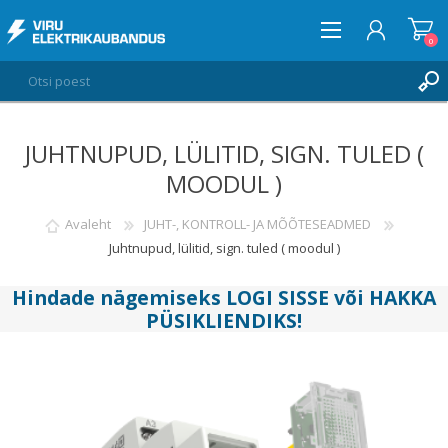
0
JUHTNUPUD, LÜLITID, SIGN. TULED (
LOGI SISSE
MOODUL )
SOOVIKORV
0
Avaleht
JUHT-, KONTROLL- JA MÕÕTESEADMED
Juhtnupud, lülitid, sign. tuled ( moodul )
Hindade nägemiseks
LOGI SISSE
või
HAKKA
PÜSIKLIENDIKS
!