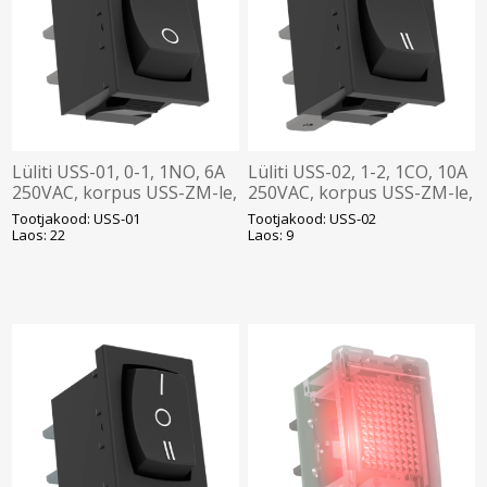
Lüliti USS-01, 0-1, 1NO, 6A
Lüliti USS-02, 1-2, 1CO, 10A
250VAC, korpus USS-ZM-le,
250VAC, korpus USS-ZM-le,
Elko
Elko
Tootjakood: USS-01
Tootjakood: USS-02
Laos: 22
Laos: 9