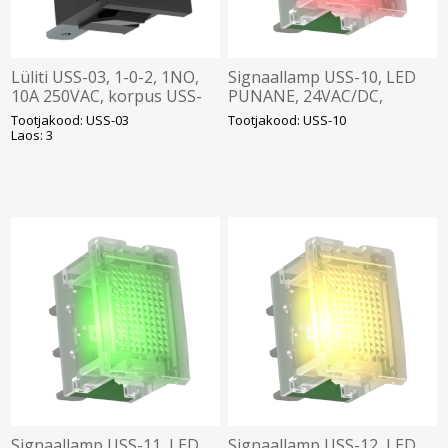
Lüliti USS-03, 1-0-2, 1NO,
Signaallamp USS-10, LED
10A 250VAC, korpus USS-
PUNANE, 24VAC/DC,
ZM-le, Elko
250VAC, Elko
Tootjakood: USS-03
Tootjakood: USS-10
Laos: 3
Signaallamp USS-11, LED
Signaallamp USS-12, LED