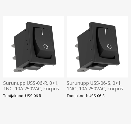
Surunupp USS-06-R, 0<1,
Surunupp USS-06-S, 0<1,
1NC, 10A 250VAC, korpus
1NO, 10A 250VAC, korpus
USS-ZM-le, Elko
USS-ZM-le, Elko
Tootjakood: USS-06-R
Tootjakood: USS-06-S