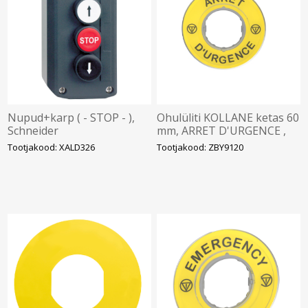
Nupud+karp ( - STOP - ),
Ohulüliti KOLLANE ketas 60
Schneider
mm, ARRET D'URGENCE ,
Schneider
Tootjakood: XALD326
Tootjakood: ZBY9120