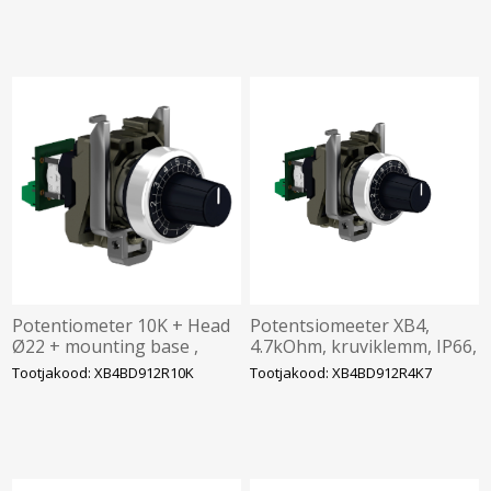
Potentiometer 10K + Head
Potentsiomeeter XB4,
Ø22 + mounting base ,
4.7kOhm, kruviklemm, IP66,
Schneider
Schneider
Tootjakood: XB4BD912R10K
Tootjakood: XB4BD912R4K7