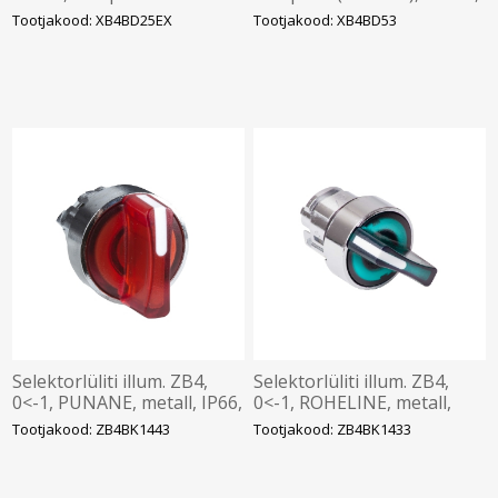
1NO+1NC, raam, metall,
Schneider
Tootjakood: XB4BD25EX
Tootjakood: XB4BD53
ATEX, Schneider
Selektorlüliti illum. ZB4,
Selektorlüliti illum. ZB4,
0<-1, PUNANE, metall, IP66,
0<-1, ROHELINE, metall,
ilma adapterita, Schneider
IP66, ilma adapterita,
Tootjakood: ZB4BK1443
Tootjakood: ZB4BK1433
Schneider