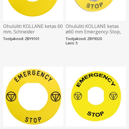
Ohulüliti KOLLANE ketas 60
Ohulüliti KOLLANE ketas
mm, Schneider
ø60 mm Emergency-Stop,
XB4, XB5, Schneider
Tootjakood: ZBY9101
Tootjakood: ZBY9320
Laos: 5