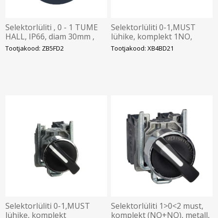
Selektorlüliti , 0 - 1 TUME
Selektorlüliti 0-1,MUST
HALL, IP66, diam 30mm ,
lühike, komplekt 1NO,
ilma adapterita, Schneider
raam, metall, Schneider
Tootjakood: ZB5FD2
Tootjakood: XB4BD21
Selektorlüliti 0-1,MUST
Selektorlüliti 1>0<2 must,
lühike, komplekt
komplekt (NO+NO), metall,