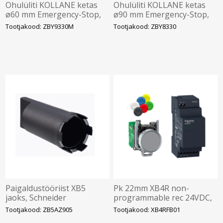
Ohulüliti KOLLANE ketas
Ohulüliti KOLLANE ketas
ø60 mm Emergency-Stop,
ø90 mm Emergency-Stop,
XB4, XB5, Schneider
XB4, Schneider
Tootjakood: ZBY9330M
Tootjakood: ZBY8330
Paigaldustööriist XB5
Pk 22mm XB4R non-
jaoks, Schneider
programmable rec 24VDC,
Schneider
Tootjakood: ZB5AZ905
Tootjakood: XB4RFB01