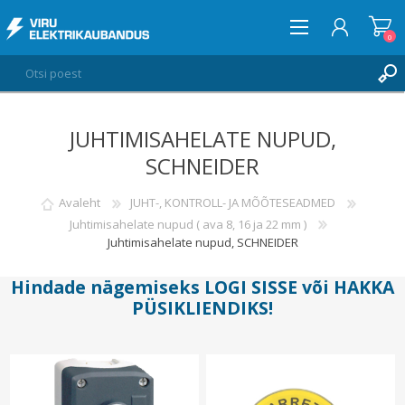
0
JUHTIMISAHELATE NUPUD,
LOGI SISSE
SCHNEIDER
SOOVIKORV
0
Avaleht
JUHT-, KONTROLL- JA MÕÕTESEADMED
Juhtimisahelate nupud ( ava 8, 16 ja 22 mm )
Juhtimisahelate nupud, SCHNEIDER
Hindade nägemiseks
LOGI SISSE
või
HAKKA
PÜSIKLIENDIKS
!