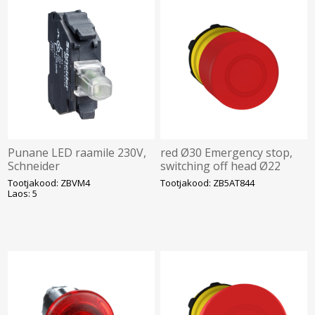
Punane LED raamile 230V,
red Ø30 Emergency stop,
Schneider
switching off head Ø22
trigger and latching push-
Tootjakood: ZBVM4
Tootjakood: ZB5AT844
pull, Schneider
Laos: 5