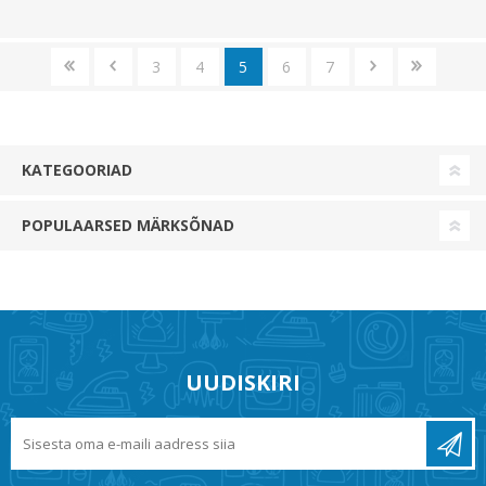
3
4
5
6
7
KATEGOORIAD
POPULAARSED MÄRKSÕNAD
UUDISKIRI