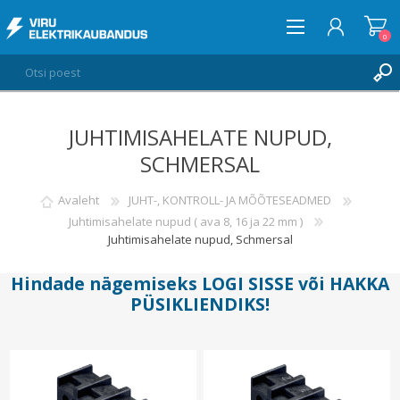
0
JUHTIMISAHELATE NUPUD,
LOGI SISSE
SCHMERSAL
SOOVIKORV
0
Avaleht
JUHT-, KONTROLL- JA MÕÕTESEADMED
Juhtimisahelate nupud ( ava 8, 16 ja 22 mm )
Juhtimisahelate nupud, Schmersal
Hindade nägemiseks
LOGI SISSE
või
HAKKA
PÜSIKLIENDIKS
!