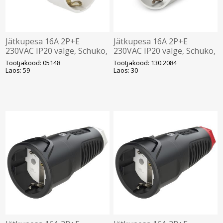
Jätkupesa 16A 2P+E
Jätkupesa 16A 2P+E
230VAC IP20 valge, Schuko,
230VAC IP20 valge, Schuko,
PCE
SCAME
Tootjakood: 05148
Tootjakood: 130.2084
Laos: 59
Laos: 30