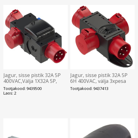
Jagur, sisse pistik 32A 5P
Jagur, sisse pistik 32A 5P
400VAC,Välja 1X32A 5P,
6H 400VAC, välja 3xpesa
1x16A 5P, 1x230VAC, MCB,
32A 5P 6H 400VAC, IP44,
Tootjakood: 9439500
Tootjakood: 9437413
RCB IP44,CEE, PCE
CEE, PCE
Laos: 2