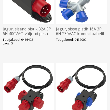
Jagur, sisend pistik 32A 5P
Jagur, sisse pistik 16A 3P
6H 400VAC, väljund pesa
6H 230VAC kummikaabelil
16A 5P 6H 400VAC, kaitse
1.5m, välja 3xpesa 16A 3P
Tootjakood: 9436422
Tootjakood: 9432002
3P C16A, IP44, PCE
6H 230VAC IP44, CEE, PC
Laos: 5