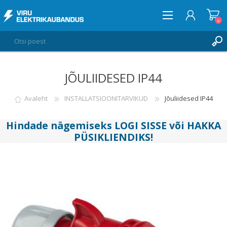
0
JÕULIIDESED IP44
LOGI SISSE
SOOVIKORV
Avaleht
INSTALLATSIOONITARVIKUD
Jõuliidesed IP44
0
Hindade nägemiseks
LOGI SISSE
või
HAKKA
PÜSIKLIENDIKS
!