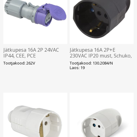
Jätkupesa 16A 2P 24VAC
Jätkupesa 16A 2P+E
IP44, CEE, PCE
230VAC IP20 must, Schuko,
SCAME
Tootjakood: 262V
Tootjakood: 130.2084/N
Laos: 19