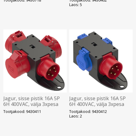
16A 5P 6H 400VAC IP44, CE
2xpesa Schuko, IP44, CEE,
Laos: 5
PCE
Jagur, sisse pistik 16A 5P
Jagur, sisse pistik 16A 5P
6H 400VAC, välja 3xpesa
6H 400VAC, välja 3xpesa
16A 5P 6H 400VAC, IP44,
Schuko, IP44, CEE, PCE
Tootjakood: 9430411
Tootjakood: 9430412
CEE, PCE
Laos: 2