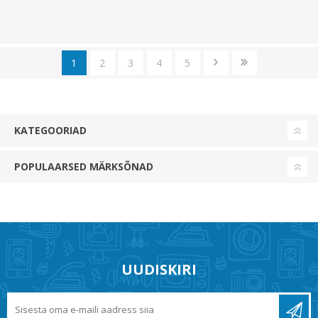
1
2
3
4
5
KATEGOORIAD
POPULAARSED MÄRKSÕNAD
UUDISKIRI