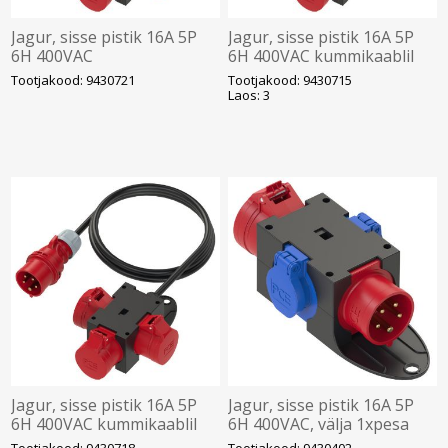
Jagur, sisse pistik 16A 5P
Jagur, sisse pistik 16A 5P
6H 400VAC
6H 400VAC kummikaablil
faasivahetusega
5g2.5 1.5m, välja 1xpesa
Tootjakood: 9430721
Tootjakood: 9430715
kummikaablil 5g2.5 1.5m,
16A 5P 6H 400VAC ja 2xpes
Laos: 3
välja 3xpesa 16A 5P 6H
Jagur, sisse pistik 16A 5P
Jagur, sisse pistik 16A 5P
6H 400VAC kummikaablil
6H 400VAC, välja 1xpesa
5g2.5 1.5m, välja 3xpesa
16A 5P 6H 400VAC ja
Tootjakood: 9430718
Tootjakood: 9430402