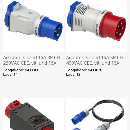
Adapter, sisend 16A 3P 6H
Adapter, sisend 16A 5P 6H
230VAC CEE, väljund 16A
400VAC CEE, väljund 16A
2P+E 230VAC Schuko, PCE
2P+E 230VAC Schuko, PCE
Tootjakood: 9433100
Tootjakood: 9433020
Laos: 14
Laos: 13