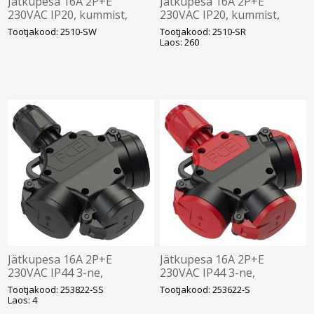
Jätkupesa 16A 2P+E
Jätkupesa 16A 2P+E
230VAC IP20, kummist,
230VAC IP20, kummist,
Schuko, PCE
Schuko, PCE
Tootjakood: 2510-SW
Tootjakood: 2510-SR
Laos: 260
Jätkupesa 16A 2P+E
Jätkupesa 16A 2P+E
230VAC IP44 3-ne,
230VAC IP44 3-ne,
kummist, hingedel klapiga,
kummist, hingedel klapiga,
Tootjakood: 253822-SS
Tootjakood: 253622-S
must, Schuko, PCE
TOP TAURUS, Schuko, PCE
Laos: 4