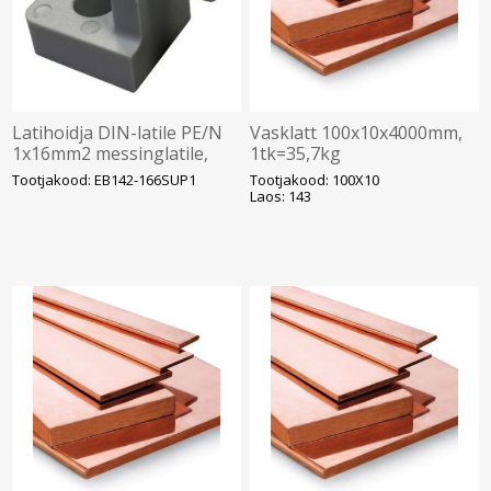
Latihoidja DIN-latile PE/N
Vasklatt 100x10x4000mm,
1x16mm2 messinglatile,
1tk=35,7kg
nVent Eriflex
Tootjakood: EB142-166SUP1
Tootjakood: 100X10
Laos: 143