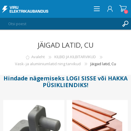
0
JÄIGAD LATID, CU
LOGI SISSE
SOOVIKORV
Avaleht
KILBID JA KILBITARVIKUD
0
Vask- ja alumiiniumlatid ning tarvikud
Jäigad latid, Cu
Hindade nägemiseks
LOGI SISSE
või
HAKKA
PÜSIKLIENDIKS
!