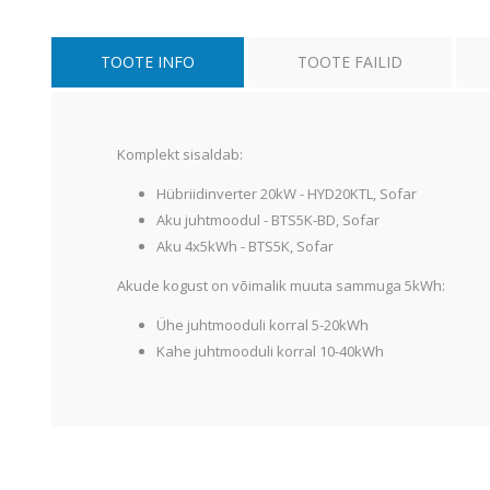
Alumiiniumkaablid ja -juhtmed
Vaskkaablid ja -juhtmed
TOOTE INFO
TOOTE FAILID
Painduvad kontrollkaablid
Nõrkvoolukaablid
Komplekt sisaldab:
Hübriidinverter 20kW -
HYD20KTL, Sofar
Aku juhtmoodul -
BTS5K-BD, Sofar
Aku 4x5kWh -
BTS5K, Sofar
Akude kogust on võimalik muuta sammuga 5kWh:
Ühe juhtmooduli korral 5-20kWh
Kahe juhtmooduli korral 10-40kWh