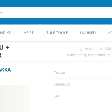
ENDIKS
MEIST
TULE TÖÖLE
UUDISED
K
U +
Avaleht
ROH
R
Päikesepargi komplektid
ROHEENERGIA JA TÖÖSTUSELEKTROONIKA
AKKA
Tootja:
Saadavus:
SKU: