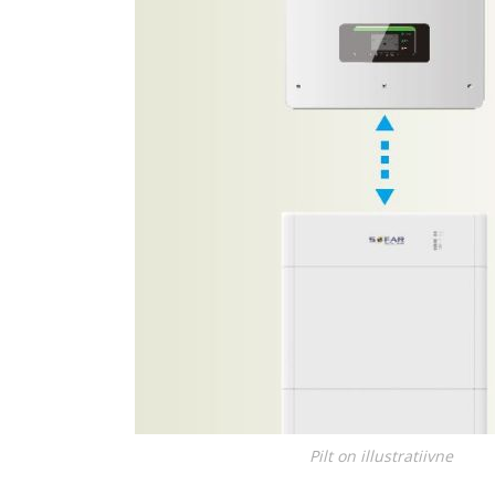
Juhtimisahelate nupud ( ava 8, 16 ja 22 mm )
Elektromehaaniline relee
Pooljuhtreleed
Toiteplokid AC/DC, DC/DC
Vaata kõiki
KAABLID
Pilt on illustratiivne