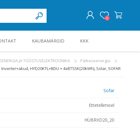
0
ONTAKT
KAUBAMÄRGID
KKK
LOGI SISSE
EENERGIA JA TÖÖSTUSELEKTROONIKA
Päikeseenergia
Inverter+akud, HYD20KTL+BDU + 4xBTS5K(20kWh), Solar, SOFAR
KILBID JA KILBITARVIKUD
Sofar
Ettetellimisel
HÜBRIID20_20