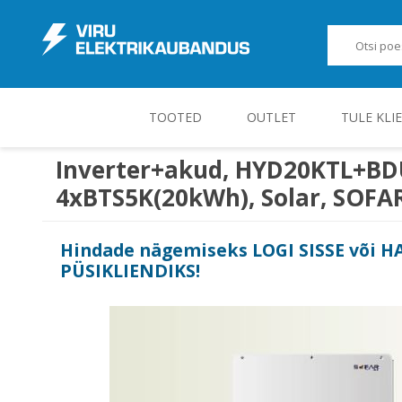
TOOTED
OUTLET
TULE KLI
Inverter+akud, HYD20KTL+BD
4xBTS5K(20kWh), Solar, SOFA
JUHT-, KONTROLL- JA MÕÕTESEADMED
Hindade nägemiseks
LOGI SISSE
või
H
PÜSIKLIENDIKS
!