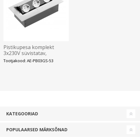
Pistikupesa komplekt
3x230V süvistatav,
222x108x65mm, kroom,
Tootjakood: AE-PB03GS-53
avatav 45
KATEGOORIAD
POPULAARSED MÄRKSÕNAD