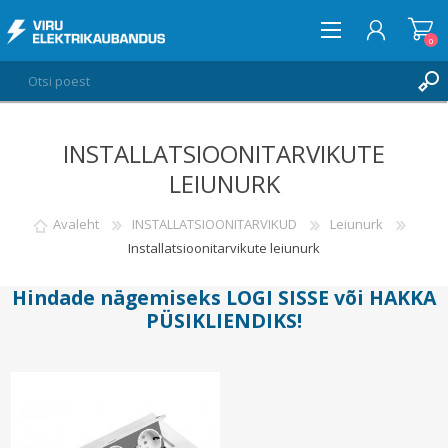
0
INSTALLATSIOONITARVIKUTE
LOGI SISSE
LEIUNURK
SOOVIKORV
0
Avaleht
INSTALLATSIOONITARVIKUD
Leiunurk
Installatsioonitarvikute leiunurk
Hindade nägemiseks
LOGI SISSE
või
HAKKA
PÜSIKLIENDIKS
!