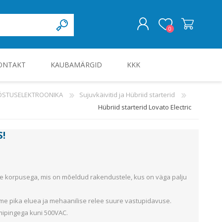
0
ONTAKT
KAUBAMÄRGID
KKK
LOGI SISSE
ÖÖSTUSELEKTROONIKA
Sujuvkäivitid ja Hübriid starterid
Hübriid starterid Lovato Electric
KILBID JA KILBITARVIKUD
S
!
use korpusega, mis on mõeldud rakendustele, kus on väga palju
me pika eluea ja mehaanilise relee suure vastupidavuse.
imipingega kuni 500VAC.