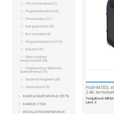
UPS-id ja tarvikud (21)
Pingestabilisaatorid (0)
Pneumaatika (211)
Energiaarvestid (95)
RLA-moodulid (8)
Võrguanalüsaatorid (116)
Robotid (41)
Elektroonilised
komponendid (28)
Isolatsiooni ja rikkevoolu
kontrollreleed (79)
Seadmed haiglatele (36)
Hübriid DOL st
Generaatorid (5)
2.4A, termokai
KILBID JA KILBITARVIKUD (8579)
Tootjakood: ME02
Laos: 3
KAABLID (1163)
INSTALLATSIOONITARVIKUD