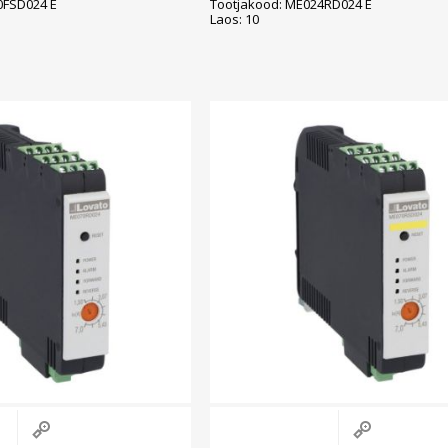
0FSD024 E
Tootjakood: ME024RD024 E
Laos: 10