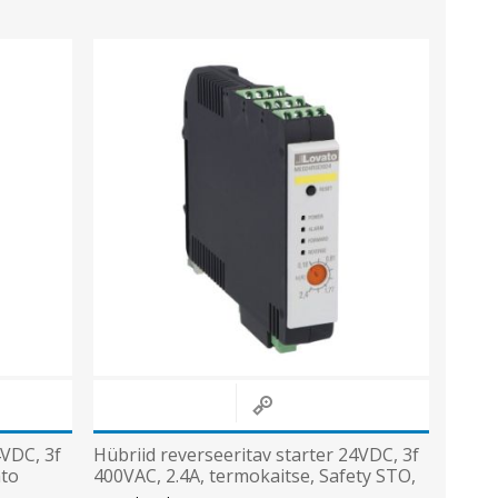
4VDC, 3f
Hübriid reverseeritav starter 24VDC, 3f
ato
400VAC, 2.4A, termokaitse, Safety STO,
Lovato