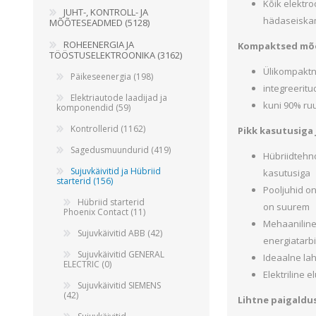
Kõik elektro
JUHT-, KONTROLL- JA
Juhtimisahelate nupud ( ava 8, 16 ja 22 mm )
hädaseiskam
MÕÕTESEADMED (5128)
Elektromehaaniline relee
ROHEENERGIA JA
Kompaktsed m
TÖÖSTUSELEKTROONIKA (3162)
Pooljuhtreleed
Ülikompaktn
Päikeseenergia (198)
Toiteplokid AC/DC, DC/DC
integreeritu
Elektriautode laadijad ja
Vaata kõiki
kuni 90% ru
komponendid (59)
Kontrollerid (1162)
Pikk kasutusiga 
KAABLID
Sagedusmuundurid (419)
Hübriidtehn
Sujuvkäivitid ja Hübriid
kasutusiga
starterid (156)
Pooljuhid on
Hübriid starterid
on suurem
Phoenix Contact (11)
Mehaaniline
Sujuvkäivitid ABB (42)
energiatarbi
Sujuvkäivitid GENERAL
Ideaalne la
ELECTRIC (0)
Elektriline el
Sujuvkäivitid SIEMENS
(42)
Lihtne paigaldu