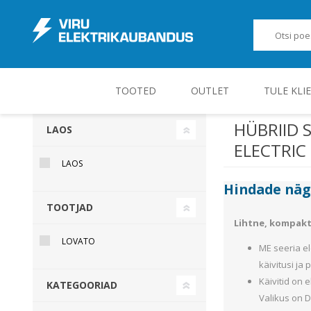
TOOTED
OUTLET
TULE KLI
HÜBRIID 
LAOS
ELECTRIC
JUHT-, KONTROLL- JA MÕÕTESEADMED
LAOS
Hindade nä
TOOTJAD
Lihtne, kompakt
LOVATO
ME seeria el
käivitusi ja
Käivitid on
KATEGOORIAD
Valikus on D