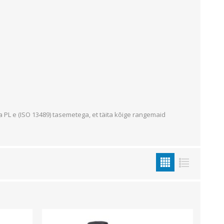
Sisevalgustid
Tulekindlad valgustid ja tarvikud
Tööstusvalgustid
Siinid ja valgustid
Vaata kõiki
ja PL e (ISO 13489) tasemetega, et täita kõige rangemaid