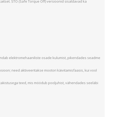
kaitset. STO (Safe Torque Off) versioonid sisaldavad ka
Metallkilbid, süvispaigaldus
Metallkilbid, pindpaigaldus
Kilbid, aluspaigaldus
Plastkilbid, süvispaigaldus
Vaata kõiki
VALGUSTUS
endab elektromehaaniliste osade kulumist, pikendades seadme
ioon; need aktiveeritakse mootori käivitamisfaasis, kui vool
 takistusega teed, mis möödub pooljuhist, vähendades seeläbi