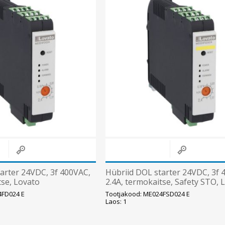
arter 24VDC, 3f 400VAC,
Hübriid DOL starter 24VDC, 3f 
tse, Lovato
2.4A, termokaitse, Safety STO, 
4FD024 E
Tootjakood: ME024FSD024 E
Laos: 1