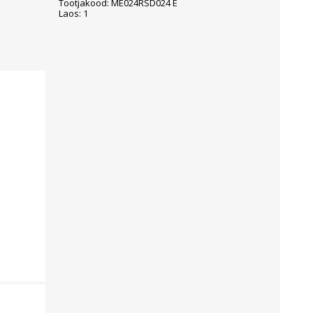
Tootjakood: ME024RSD024 E
Laos: 1