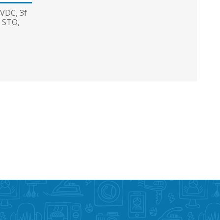
4VDC, 3f
y STO,