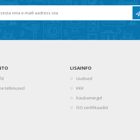
NTO
LISAINFO
iil
Uudised
oe tellimused
KKK
Kaubamärgid
ISO sertifikaadid