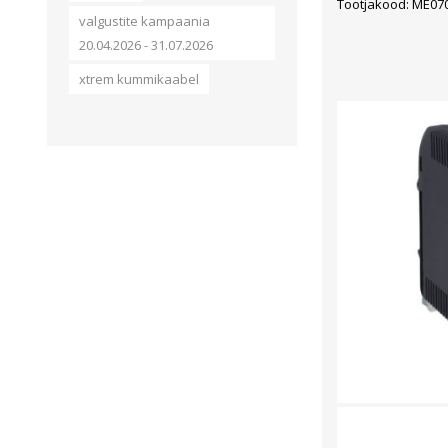
Tootjakood: ME07
valgustite kampaania
20.04.2026 - 31.07.2026
xtrem kummikaabel