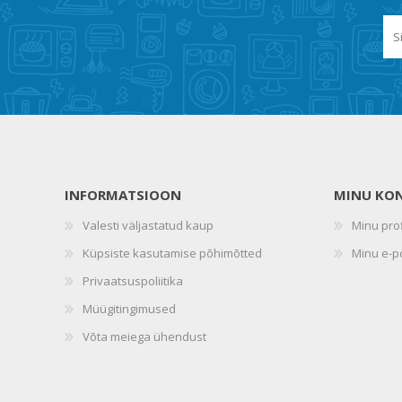
INFORMATSIOON
MINU KO
Valesti väljastatud kaup
Minu prof
Küpsiste kasutamise põhimõtted
Minu e-p
Privaatsuspoliitika
Müügitingimused
Võta meiega ühendust