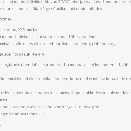
onilised mootorikäivitid töötavad 24VDC toitel ja sisaldavad mootori termo
Päikeseenergia
isfunktsiooni, et täita kõige nõudlikumaid ohutusnõudeid.
Elektriautode laadijad ja komponendid
õõtmed
Kontrollerid
e korpus, 22,5 mm lai
Sagedusmuundurid
d mootori käivitus- ja kaitsefunktsioonid ühes seadmes
Vaata kõiki
umisääst võrreldes elektromehaaniliste seadmetega lahendusega
ja suur töötsüklite arv
INSTALLATSIOONITARVIKUD
oloogia, mis ühendab elektroonilised ja mehaanilised komponendid, väh
 kulumiskindlad elektroonikaseadmed, kuna neid ei mõjuta kontaktide eros
 relee aktiveeritakse pärast käivitamise lõppu, pakkudes voolule madala
mist
hendus rakendustele, mis nõuavad kõrgeid lülitussagedusi
uiga: 50 miljonit töötsüklit
s