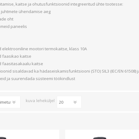
Süvistatavad lülitid ja pistikupesad IP44
itamise, kaitse ja ohutusfunktsioonid integreeritud ühte tootesse:
Pinnapealsed lülitid ja pistikupesad IP20
 juhtmete ühendamise aeg
Pinnapealsed lülitid ja pistikupesad IP44
ade oht
meid paneelis
Pinnapealsed lülitid ja pistikupesad IP55, IP65, IP67
Vaata kõiki
d elektrooniline mootori termokaitse, klass 10A
d faasikao kaitse
d faasitasakaalu kaitse
rsioonid sisaldavad ka hädaseiskamisfunktsiooni (STO) SIL3 (IEC/EN 61508) 
id ja suurendada süsteemi töökindlust
kuva
leheküljel