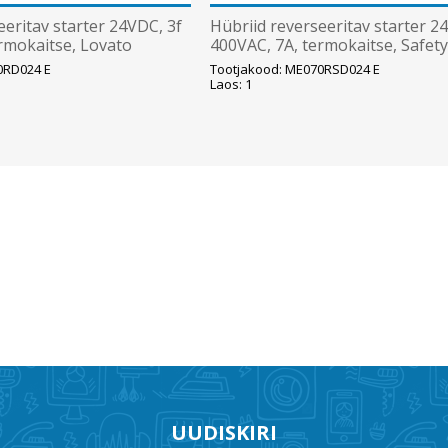
eeritav starter 24VDC, 3f
Hübriid reverseeritav starter 2
rmokaitse, Lovato
400VAC, 7A, termokaitse, Safet
Lovato
0RD024 E
Tootjakood: ME070RSD024 E
Laos: 1
UUDISKIRI