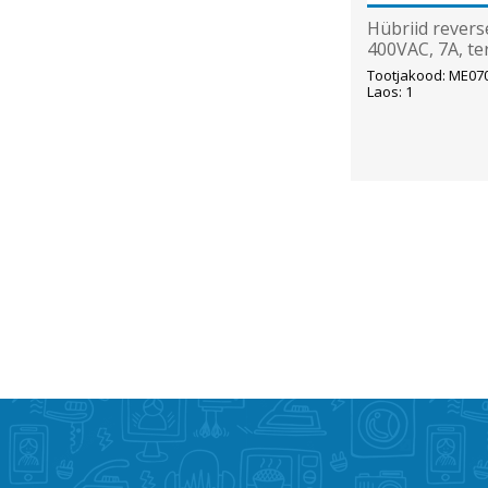
Hübriid revers
400VAC, 7A, te
Tootjakood: ME07
Laos: 1