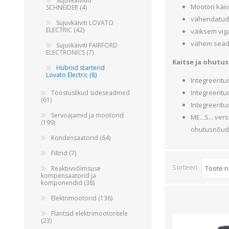
Alumiiniumkaablid ja -juhtmed
Sujuvkäivitid
Mootori käiv
SCHNEIDER (4)
Vaskkaablid ja -juhtmed
vähendatud
Sujuvkäiviti LOVATO
ELECTRIC (42)
Painduvad kontrollkaablid
väiksem vig
vähem sead
Sujuvkäiviti FAIRFORD
Nõrkvoolukaablid
ELECTRONICS (7)
Kaitse ja ohutus
Hübriid starterid
Lovato Electric (8)
Integreeritu
Integreeritu
Tööstuslikud sideseadmed
(61)
Integreeritu
Servoajamid ja mootorid
ME...S... ve
(199)
ohutusnõude
Kondensaatorid (64)
Filtrid (7)
Sorteeri
Reaktiivvõimsuse
kompensaatorid ja
komponendid (38)
Elektrimootorid (136)
Flantsid elektrimootoritele
(23)