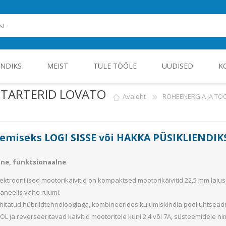
ENDIKS
MEIST
TULE TÖÖLE
UUDISED
K
STARTERID LOVATO
Avaleht
ROHEENERGIA JA T
ROHEENERGIA JA TÖÖSTUSELEKTROONIKA
gemiseks
LOGI SISSE
või
HAKKA PÜSIKLIENDIK
ne, funktsionaalne
ektroonilised mootorikäivitid on kompaktsed mootorikäivitid 22,5 mm lai
 paneelis vähe ruumi.
 ehitatud hübriidtehnoloogiaga, kombineerides kulumiskindla pooljuhtsead
OL ja reverseeritavad käivitid mootoritele kuni 2,4 või 7A, süsteemidele n