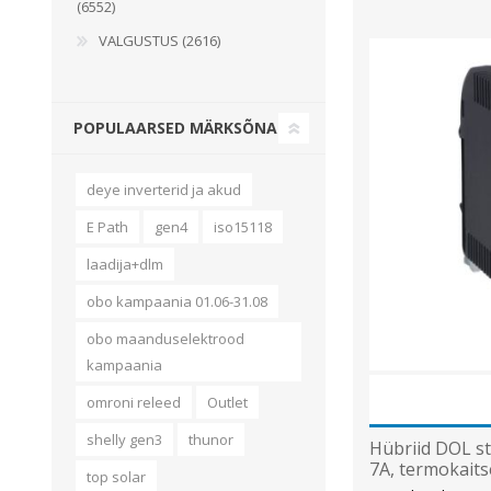
(6552)
VALGUSTUS (2616)
POPULAARSED MÄRKSÕNAD
deye inverterid ja akud
E Path
gen4
iso15118
laadija+dlm
obo kampaania 01.06-31.08
obo maanduselektrood
kampaania
omroni releed
Outlet
shelly gen3
thunor
Hübriid DOL st
7A, termokaits
top solar