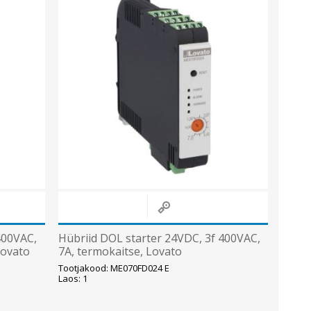
400VAC,
Hübriid DOL starter 24VDC, 3f 400VAC,
Lovato
7A, termokaitse, Lovato
Tootjakood: ME070FD024 E
Laos: 1