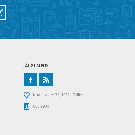
JÄLGI MEID
Kadaka tee 38, 10621 Tallinn
650 9900