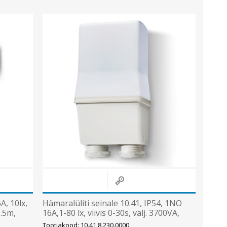
Sisevalgustid
Tulekindlad valgustid ja tarvikud
Tööstusvalgustid
Siinid ja valgustid
Vaata kõiki
A, 10lx,
Hämaralüliti seinale 10.41, IP54, 1NO
0.5m,
16A,1-80 lx, viivis 0-30s, välj. 3700VA,
toide 230V, Finder
Tootjakood: 10.41.8.230.0000