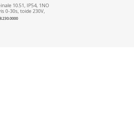
einale 10.51, IP54, 1NO
vis 0-30s, toide 230V,
8.230.0000