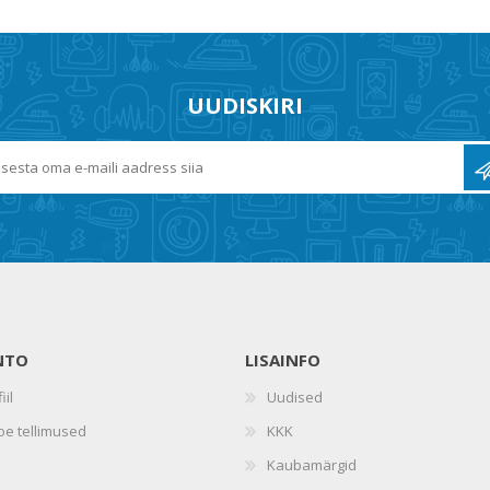
UUDISKIRI
NTO
LISAINFO
iil
Uudised
oe tellimused
KKK
Kaubamärgid