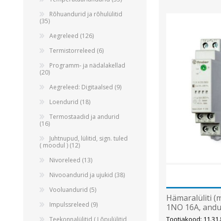
Alumiiniumkaablid ja -juhtmed
Rõhuandurid ja rõhulülitid
Vaskkaablid ja -juhtmed
(35)
Painduvad kontrollkaablid
Aegreleed (126)
Nõrkvoolukaablid
Termistorreleed (6)
Programm- ja nädalakellad
(20)
Aegreleed: Digitaalsed (9)
Loendurid (18)
Termostaadid ja andurid
(16)
Juhtnupud, lülitid, sign. tuled
( moodul ) (12)
Nivoreleed (13)
Nivooandurid ja ujukid (38)
Vooluandurid (5)
Hämaralüliti (m
Impulssreleed (9)
1NO 16A, andu
Tootjakood: 11.31.
Teekonnalülitid ( Lõpulülitid