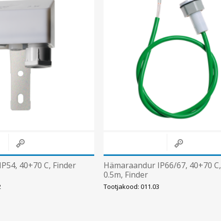
Päikeseenergia
Elektriautode laadijad ja komponendid
Kontrollerid
Sagedusmuundurid
Vaata kõiki
INSTALLATSIOONITARVIKUD
P54, 40+70 C, Finder
Hämaraandur IP66/67, 40+70 C,
0.5m, Finder
2
Tootjakood: 011.03