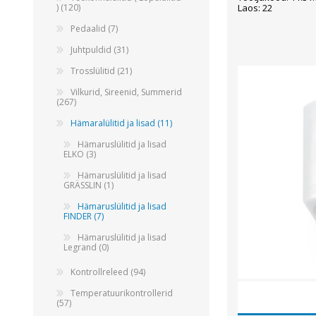
Laos: 22
) (120)
Pedaalid (7)
Juhtpuldid (31)
Trosslülitid (21)
Vilkurid, Sireenid, Summerid
(267)
Hämaralülitid ja lisad (11)
Hämaruslülitid ja lisad
ELKO (3)
Hämaruslülitid ja lisad
GRÄSSLIN (1)
Hämaruslülitid ja lisad
FINDER (7)
Hämaruslülitid ja lisad
Legrand (0)
Kontrollreleed (94)
Temperatuurikontrollerid
(57)