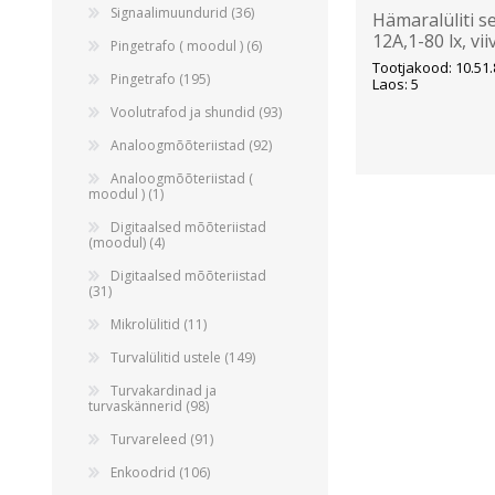
Signaalimuundurid (36)
Hämaralüliti s
12A,1-80 lx, vii
Pingetrafo ( moodul ) (6)
Finder
Tootjakood: 10.51.
Pingetrafo (195)
Laos: 5
Voolutrafod ja shundid (93)
Analoogmõõteriistad (92)
Analoogmõõteriistad (
moodul ) (1)
Digitaalsed mõõteriistad
(moodul) (4)
Digitaalsed mõõteriistad
(31)
Mikrolülitid (11)
Turvalülitid ustele (149)
Turvakardinad ja
turvaskännerid (98)
Turvareleed (91)
Enkoodrid (106)