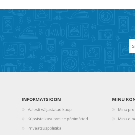
INFORMATSIOON
MINU KO
Valesti väljastatud kaup
Minu prof
Küpsiste kasutamise põhimõtted
Minu e-p
Privaatsuspoliitika