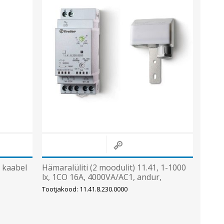
Metallkilbid, süvispaigaldus
Metallkilbid, pindpaigaldus
Kilbid, aluspaigaldus
Plastkilbid, süvispaigaldus
Vaata kõiki
VALGUSTUS
 kaabel
Hämaralüliti (2 moodulit) 11.41, 1-1000
lx, 1CO 16A, 4000VA/AC1, andur,
230VAC, Finder
Tootjakood: 11.41.8.230.0000