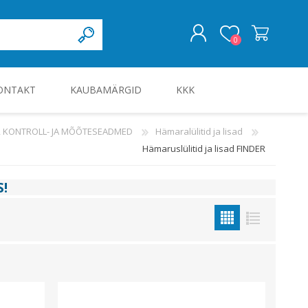
0
ONTAKT
KAUBAMÄRGID
KKK
LOGI SISSE
-, KONTROLL- JA MÕÕTESEADMED
Hämaralülitid ja lisad
Hämaruslülitid ja lisad FINDER
KILBID JA KILBITARVIKUD
S
!