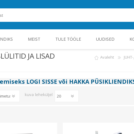
ENDIKS
MEIST
TULE TÖÖLE
UUDISED
K
ÜLITID JA LISAD
Avaleht
JUHT
ROHEENERGIA JA TÖÖSTUSELEKTROONIKA
gemiseks
LOGI SISSE
või
HAKKA PÜSIKLIENDIK
kuva
leheküljel