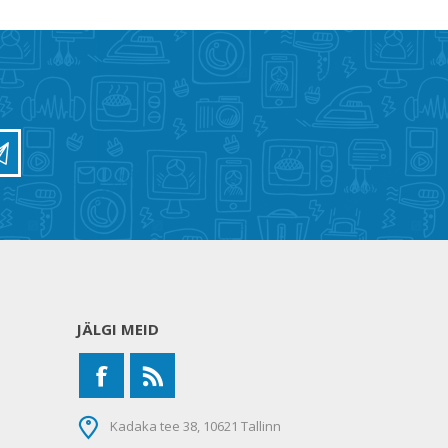
JÄLGI MEID
Kadaka tee 38, 10621 Tallinn