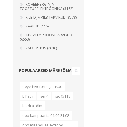
ROHEENERGIA JA
TÖÖSTUSELEKTROONIKA (3162)
KILBID JA KILBITARVIKUD (8578)
KAABLID (1162)
INSTALLATSIOONITARVIKUD
(6553)
VALGUSTUS (2616)
POPULAARSED MÄRKSÕNAD
deye inverterid ja akud
E Path
gen4
iso15118
laadija+dlm
obo kampaania 01.06-31.08
obo maanduselektrood