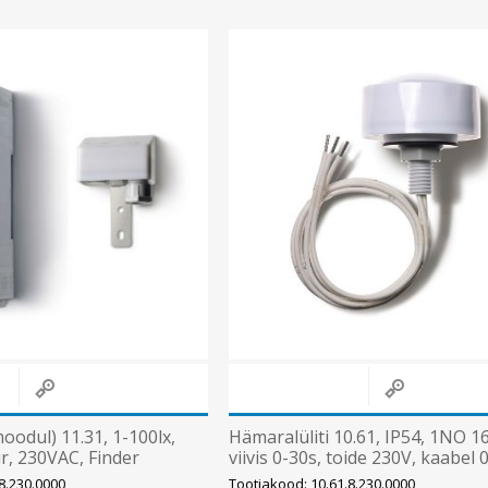
Süvistatavad lülitid ja pistikupesad IP44
Pinnapealsed lülitid ja pistikupesad IP20
Pinnapealsed lülitid ja pistikupesad IP44
Pinnapealsed lülitid ja pistikupesad IP55, IP65, IP67
Vaata kõiki
oodul) 11.31, 1-100lx,
Hämaralüliti 10.61, IP54, 1NO 16
r, 230VAC, Finder
viivis 0-30s, toide 230V, kaabel 
Finder
8.230.0000
Tootjakood: 10.61.8.230.0000