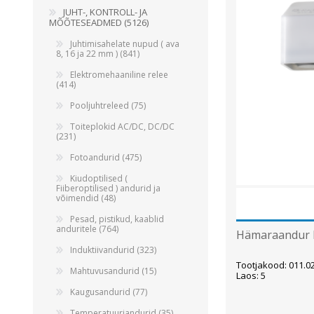
JUHT-, KONTROLL- JA
Juhtimisahelate nupud ( ava 8, 16 ja 22 mm )
MÕÕTESEADMED (5126)
Elektromehaaniline relee
Juhtimisahelate nupud ( ava
8, 16 ja 22 mm ) (841)
Pooljuhtreleed
Elektromehaaniline relee
Toiteplokid AC/DC, DC/DC
(414)
Vaata kõiki
Pooljuhtreleed (75)
Toiteplokid AC/DC, DC/DC
(231)
KAABLID
Fotoandurid (475)
Kiudoptilised (
Fiiberoptilised ) andurid ja
võimendid (48)
Pesad, pistikud, kaablid
anduritele (764)
Hämaraandur I
Induktiivandurid (323)
Tootjakood: 011.0
Mahtuvusandurid (15)
Laos: 5
Kaugusandurid (77)
Temperatuuriandurid (35)