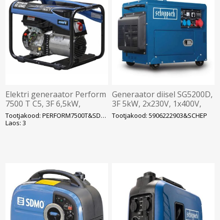
Elektri generaator Perform
Generaator diisel SG5200D,
7500 T C5, 3F 6,5kW,
3F 5kW, 2x230V, 1x400V,
1x230V 10/16A, 1x400V 16A
Scheppach
Tootjakood: PERFORM7500T&SDMO
Tootjakood: 5906222903&SCHEP
SDMO
Laos: 3