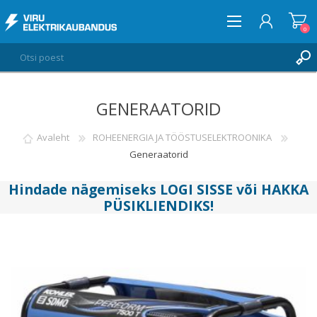
0
GENERAATORID
LOGI SISSE
SOOVIKORV
Avaleht
ROHEENERGIA JA TÖÖSTUSELEKTROONIKA
0
Generaatorid
Hindade nägemiseks
LOGI SISSE
või
HAKKA
PÜSIKLIENDIKS
!