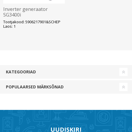
Inverter generaator
SG3400i
kaugjuhtimispuldiga, 1F
Tootjakood: 5906217901&SCHEP
3,4kW, 2x230V, Scheppach
Laos: 1
KATEGOORIAD
POPULAARSED MÄRKSÕNAD
UUDISKIRI