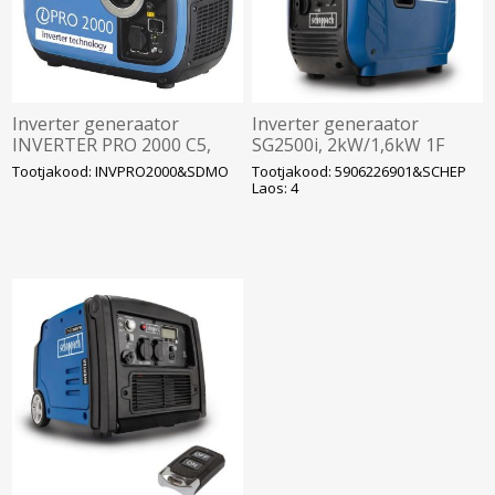
Inverter generaator
Inverter generaator
INVERTER PRO 2000 C5,
SG2500i, 2kW/1,6kW 1F
1,8kW, 1x230V 1x12V,
2x230V, Scheppach
Tootjakood: INVPRO2000&SDMO
Tootjakood: 5906226901&SCHEP
SDMO
Laos: 4