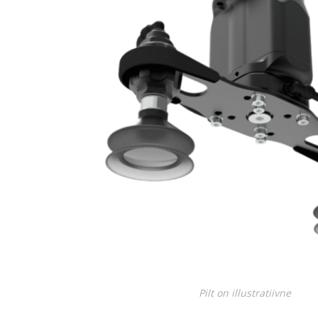
Juhtimisahelate nupud ( ava 8, 16 ja 22 mm )
Elektromehaaniline relee
Pooljuhtreleed
Toiteplokid AC/DC, DC/DC
Vaata kõiki
KAABLID
Pilt on illustratiivne