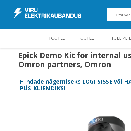
TOOTED
OUTLET
TULE KLI
Epick Demo Kit for internal u
Omron partners, Omron
JUHT-, KONTROLL- JA MÕÕTESEADMED
Hindade nägemiseks
LOGI SISSE
või
H
PÜSIKLIENDIKS
!