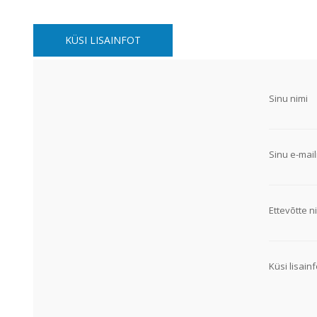
Alumiiniumkaablid ja -juhtmed
Vaskkaablid ja -juhtmed
KÜSI LISAINFOT
Painduvad kontrollkaablid
Nõrkvoolukaablid
Sinu nimi
Sinu e-mail
Ettevõtte ni
Küsi lisainf