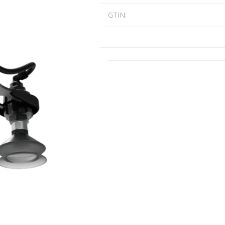
Päikeseenergia
GTIN:
Elektriautode laadijad ja komponendid
Kontrollerid
Sagedusmuundurid
Vaata kõiki
INSTALLATSIOONITARVIKUD