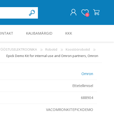
0
ONTAKT
KAUBAMÄRGID
KKK
LOGI SISSE
 TÖÖSTUSELEKTROONIKA
Robotid
Koostöörobotid
Epick Demo Kit for internal use and Omron partners, Omron
KILBID JA KILBITARVIKUD
Omron
Ettetellimisel
688904
VACOMRONKITEPICKDEMO