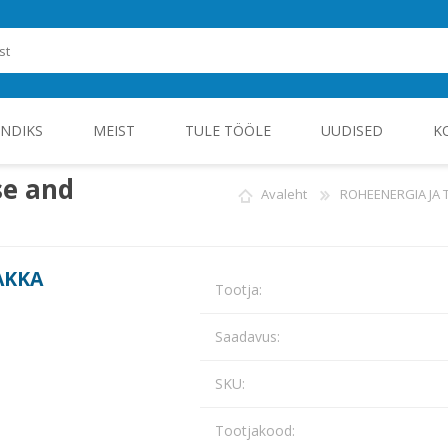
ENDIKS
MEIST
TULE TÖÖLE
UUDISED
K
se and
Avaleht
ROHEENERGIA JA
ROHEENERGIA JA TÖÖSTUSELEKTROONIKA
AKKA
Tootja:
Saadavus:
SKU:
Tootjakood: