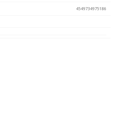
Metallkilbid, süvispaigaldus
4549734975186
Metallkilbid, pindpaigaldus
Kilbid, aluspaigaldus
Plastkilbid, süvispaigaldus
Vaata kõiki
VALGUSTUS