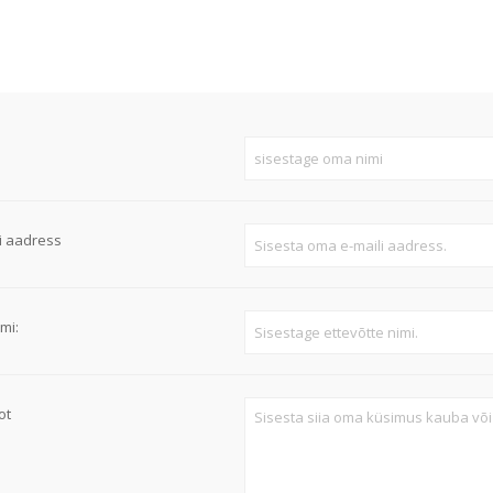
Süvistatavad lülitid ja pistikupesad IP44
Pinnapealsed lülitid ja pistikupesad IP20
Pinnapealsed lülitid ja pistikupesad IP44
Pinnapealsed lülitid ja pistikupesad IP55, IP65, IP67
Vaata kõiki
i aadress
mi:
ot