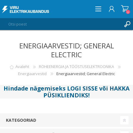
0
ENERGIAARVESTID; GENERAL
LOGI SISSE
ELECTRIC
SOOVIKORV
0
Avaleht
ROHEENERGIA JA TÖÖSTUSELEKTROONIKA
Energiaarvestid
Energiaarvestid; General Electric
Hindade nägemiseks
LOGI SISSE
või
HAKKA
PÜSIKLIENDIKS
!
KATEGOORIAD