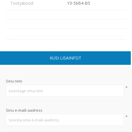
Tootjakood:
Y3-56B4-B5
KÜSI LISAINFOT
Sinu nimi
*
Sinu e-maili aadress
*