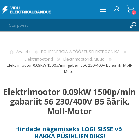
0
LOGI SISSE
Avaleht
ROHEENERGIA JA TÖÖSTUSELEKTROONIKA
Elektrimootorid
Elektrimootorid, Muud
SOOVIKORV
0
Elektrimootor 0.09kW 1500p/min gabariit 56 230/400V B5 äärik, Moll-
Motor
Elektrimootor 0.09kW 1500p/min
gabariit 56 230/400V B5 äärik,
Moll-Motor
Hindade nägemiseks
LOGI SISSE
või
HAKKA PÜSIKLIENDIKS
!