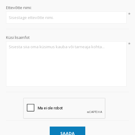
Ettevõtte nimi:
*
Küsi lisainfot
*
SAADA