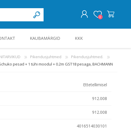
0
ONTAKT
KAUBAMÄRGID
KKK
LOGI SISSE
NITARVIKUD
Pikendusjuhtmed
Pikendusjuhtmed.
Schuko pesad + 1 tühi moodul + 0.2m GST18 pesaga, BACHMANN
KILBID JA KILBITARVIKUD
Ettetellimisel
912.008
912.008
4016514030101