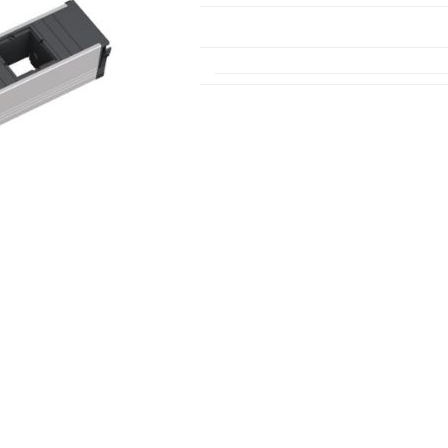
Päikeseenergia
Elektriautode laadijad ja komponendid
Kontrollerid
Sagedusmuundurid
Vaata kõiki
INSTALLATSIOONITARVIKUD