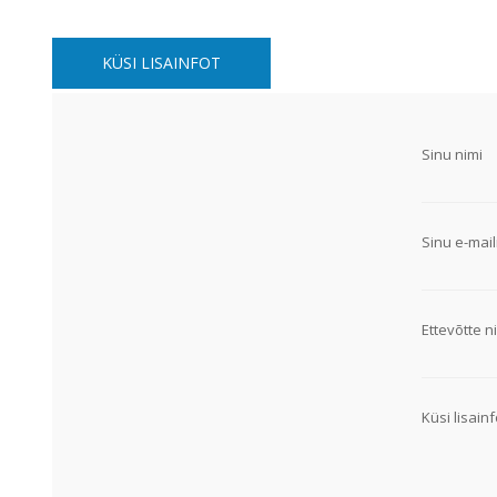
Alumiiniumkaablid ja -juhtmed
Vaskkaablid ja -juhtmed
KÜSI LISAINFOT
Painduvad kontrollkaablid
Nõrkvoolukaablid
Sinu nimi
Sinu e-mail
Ettevõtte ni
Küsi lisainf