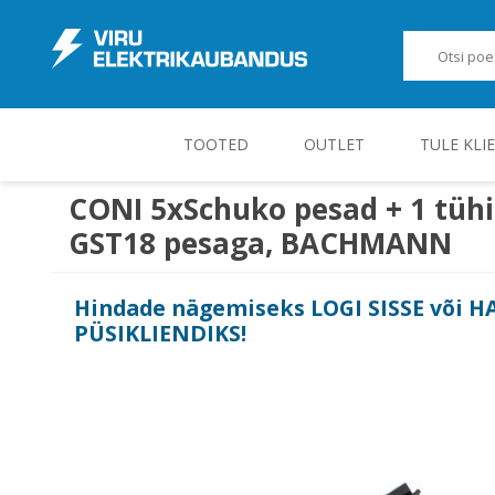
TOOTED
OUTLET
TULE KLI
CONI 5xSchuko pesad + 1 tüh
GST18 pesaga, BACHMANN
JUHT-, KONTROLL- JA MÕÕTESEADMED
Hindade nägemiseks
LOGI SISSE
või
H
PÜSIKLIENDIKS
!