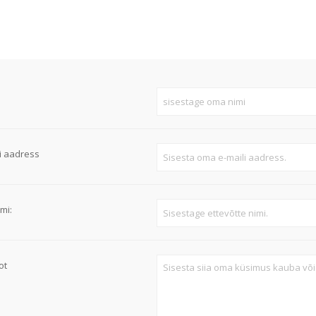
Süvistatavad lülitid ja pistikupesad IP44
Pinnapealsed lülitid ja pistikupesad IP20
Pinnapealsed lülitid ja pistikupesad IP44
Pinnapealsed lülitid ja pistikupesad IP55, IP65, IP67
Vaata kõiki
i aadress
mi:
ot