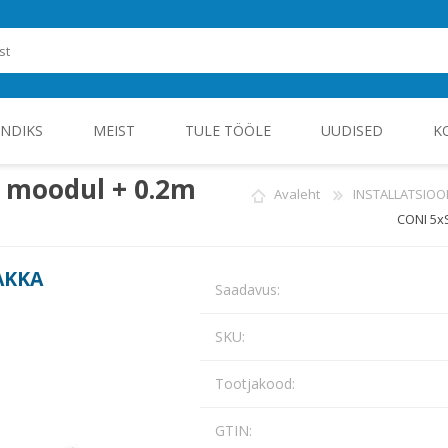
ENDIKS
MEIST
TULE TÖÖLE
UUDISED
K
i moodul + 0.2m
Avaleht
INSTALLATSIOO
CONI 5x
ROHEENERGIA JA TÖÖSTUSELEKTROONIKA
AKKA
Saadavus:
SKU:
Tootjakood:
GTIN: