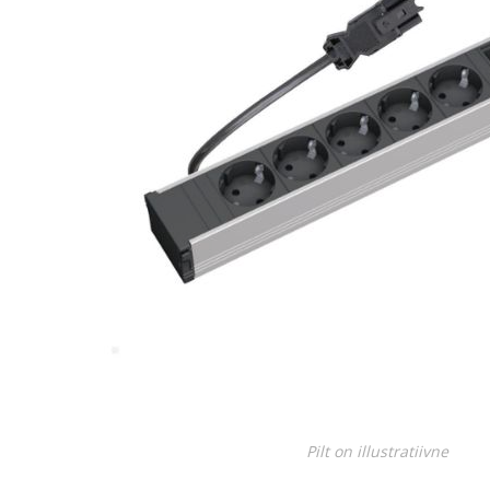
Juhtimisahelate nupud ( ava 8, 16 ja 22 mm )
Elektromehaaniline relee
Pooljuhtreleed
Toiteplokid AC/DC, DC/DC
Vaata kõiki
KAABLID
Pilt on illustratiivne