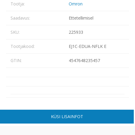
Tootja:
Omron
Saadavus:
Ettetellimisel
SKU:
225933
Tootjakood:
EJ1C-EDUA-NFLK E
GTIN:
4547648235457
KÜSI LISAINFOT