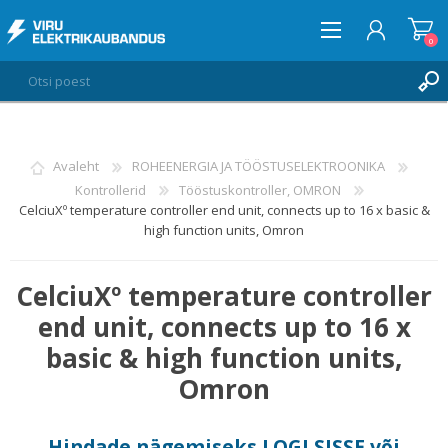
0
LOGI SISSE
Avaleht
ROHEENERGIA JA TÖÖSTUSELEKTROONIKA
Kontrollerid
Tööstuskontroller, OMRON
SOOVIKORV
0
CelciuXº temperature controller end unit, connects up to 16 x basic &
high function units, Omron
CelciuXº temperature controller
end unit, connects up to 16 x
basic & high function units,
Omron
Hindade nägemiseks
LOGI SISSE
või