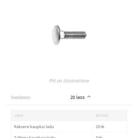
Pilt on illustratiivne
Saadavus:
20 laos
LADU
KOGUS
Rakvere kauplus ladu
20 tk
Tallinna kaupluse ladu
0 tk