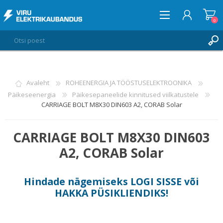
0
LOGI SISSE
Avaleht
ROHEENERGIA JA TÖÖSTUSELEKTROONIKA
Päikeseenergia
Päikesepaneelide kinnitused viilkatustele
SOOVIKORV
0
CARRIAGE BOLT M8X30 DIN603 A2, CORAB Solar
CARRIAGE BOLT M8X30 DIN603
A2, CORAB Solar
Hindade nägemiseks
LOGI SISSE
või
HAKKA PÜSIKLIENDIKS
!