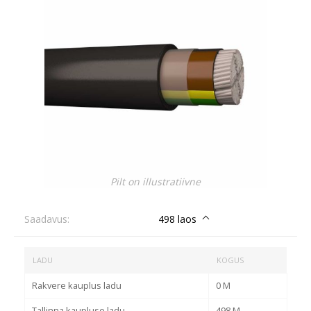
Pilt on illustratiivne
Saadavus:
498 laos
LADU
KOGUS
Rakvere kauplus ladu
0 M
Tallinna kaupluse ladu
498 M