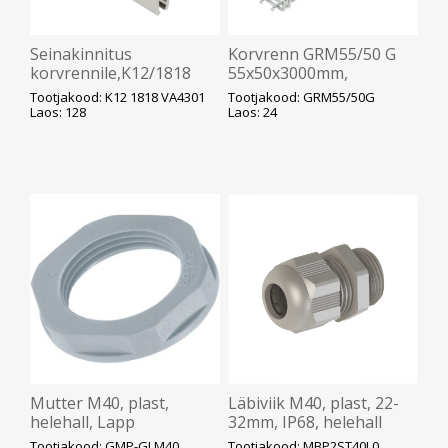
Seinakinnitus
Korvrenn GRM55/50 G
korvrennile,K12/1818
55x50x3000mm,
A2,50x50mm,
kiirjätkuga, OBO
Tootjakood: K12 1818 VA4301
Tootjakood: GRM55/50G
roostevaba, OBO
Laos: 128
Laos: 24
Mutter M40, plast,
Läbiviik M40, plast, 22-
helehall, Lapp
32mm, IP68, helehall
RAL7035, Morek
Tootjakood: GMP-GLM40
Tootjakood: MBP2ST40L0