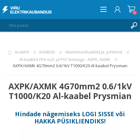
0
LOGI SISSE
Avaleht
KAABLID
Alumiiniumkaablid ja -juhtmed
Al-kaablid PEX-isol. ja PVC-kestaga - AXPK, AXMK
SOOVIKORV
0
AXPK/AXMK 4G70mm2 0.6/1kV T1000/K20 Al-kaabel Prysmian
AXPK/AXMK 4G70mm2 0.6/1kV
T1000/K20 Al-kaabel Prysmian
Hindade nägemiseks
LOGI SISSE
või
HAKKA PÜSIKLIENDIKS
!