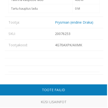
Tartu kauplus ladu
0 M
Tootja:
Prysmian (endine Draka)
SKU:
20076253
Tootjakood:
4G70AXPK/AXMK
TOOTE FAILID
KÜSI LISAINFOT