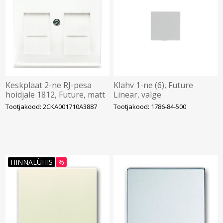
Keskplaat 2-ne RJ-pesa
Klahv 1-ne (6), Future
hoidjale 1812, Future, matt
Linear, valge
valge
Tootjakood: 2CKA001710A3887
Tootjakood: 1786-84-500
HINNALÜHIS
%