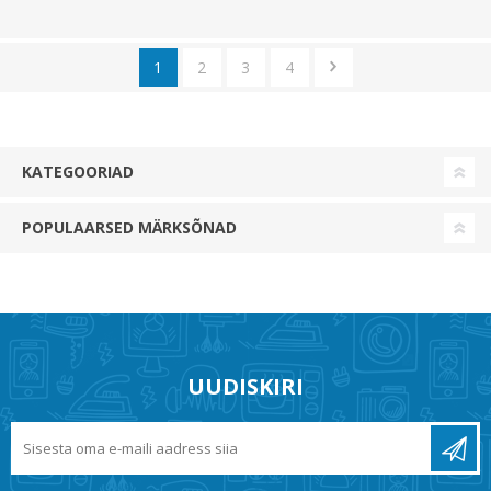
1
2
3
4
KATEGOORIAD
POPULAARSED MÄRKSÕNAD
UUDISKIRI