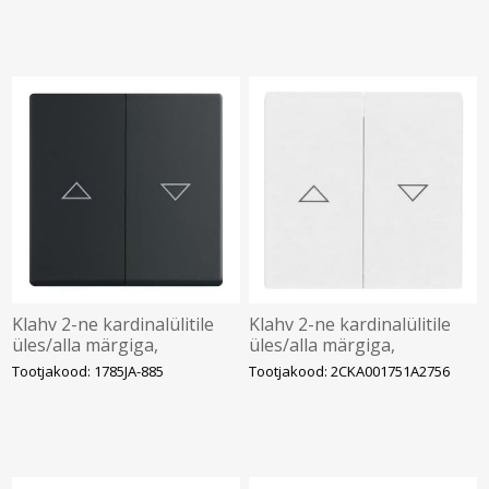
Klahv 2-ne kardinalülitile
Klahv 2-ne kardinalülitile
üles/alla märgiga,
üles/alla märgiga,
Impressivo, matt must
Impressivo, valge
Tootjakood: 1785JA-885
Tootjakood: 2CKA001751A2756