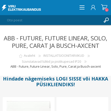
0
ABB - FUTURE, FUTURE LINEAR, SOLO,
LOGI SISSE
PURE, CARAT JA BUSCH-AXCENT
SOOVIKORV
0
Avaleht
INSTALLATSIOONITARVIKUD
Süvistatavad lülitid ja pistikupesad IP20
ABB - Future, Future Linear, Solo, Pure, Carat ja Busch-axcent
Hindade nägemiseks
LOGI SISSE
või
HAKKA
PÜSIKLIENDIKS
!