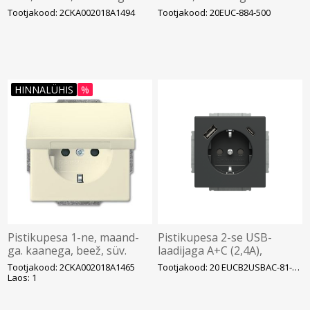
Tootjakood: 2CKA002018A1494
Tootjakood: 20EUC-884-500
HINNALÜHIS
%
Pistikupesa 1-ne, maand-
Pistikupesa 2-se USB-
ga. kaanega, beež, süv.
laadijaga A+C (2,4A),
IP20, Busch-dynasty
Future, antratsiit
Tootjakood: 2CKA002018A1465
Tootjakood: 20 EUCB2USBAC-81-500
Laos: 1