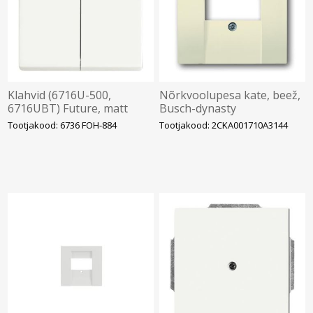
Klahvid (6716U-500,
Nõrkvoolupesa kate, beež,
6716UBT) Future, matt
Busch-dynasty
valge
Tootjakood: 6736 FOH-884
Tootjakood: 2CKA001710A3144