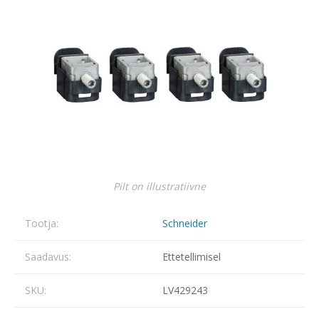
Pilt on illustratiivne
Tootja:
Schneider
Saadavus:
Ettetellimisel
SKU:
LV429243