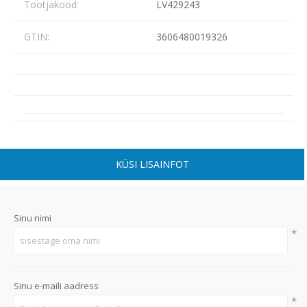
Tootjakood:
LV429243
GTIN:
3606480019326
KÜSI LISAINFOT
Sinu nimi
*
Sinu e-maili aadress
*