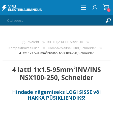
0
LOGI SISSE
Avaleht
KILBID JA KILBITARVIKUD
Kompaktkaitselülitid
Kompaktkaitselülitid, Schneider
SOOVIKORV
0
4 latti 1x1.5-95mm²INV/INS NSX100-250, Schneider
4 latti 1x1.5-95mm²INV/INS
NSX100-250, Schneider
Hindade nägemiseks
LOGI SISSE
või
HAKKA PÜSIKLIENDIKS
!