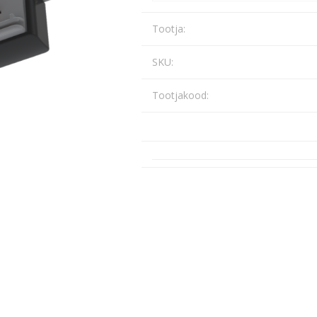
Päikeseenergia
Tootja:
Elektriautode laadijad ja komponendid
Kontrollerid
SKU:
Sagedusmuundurid
Tootjakood:
Vaata kõiki
INSTALLATSIOONITARVIKUD