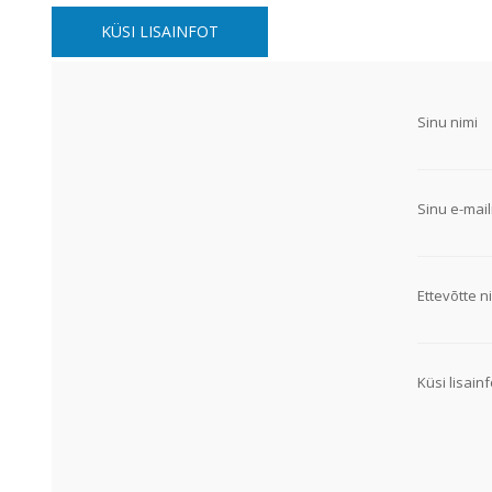
Alumiiniumkaablid ja -juhtmed
KÜSI LISAINFOT
Vaskkaablid ja -juhtmed
Painduvad kontrollkaablid
Nõrkvoolukaablid
Sinu nimi
Sinu e-mail
Ettevõtte ni
Küsi lisainf