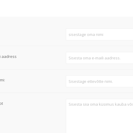
Süvistatavad lülitid ja pistikupesad IP44
Pinnapealsed lülitid ja pistikupesad IP20
Pinnapealsed lülitid ja pistikupesad IP44
Pinnapealsed lülitid ja pistikupesad IP55, IP65, IP67
Vaata kõiki
i aadress
mi:
ot