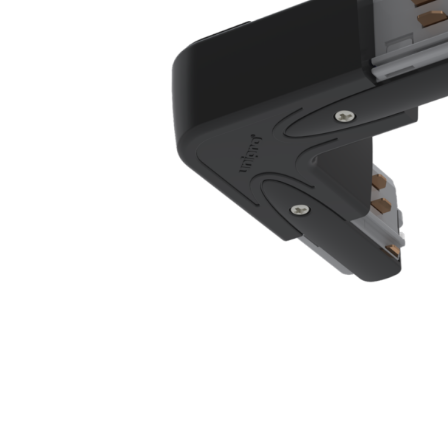
Juhtimisahelate nupud ( ava 8, 16 ja 22 mm )
Elektromehaaniline relee
Pooljuhtreleed
Toiteplokid AC/DC, DC/DC
Vaata kõiki
KAABLID