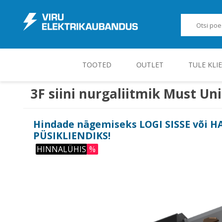
TOOTED
OUTLET
TULE KLI
3F siini nurgaliitmik Must Un
JUHT-, KONTROLL- JA MÕÕTESEADMED
Hindade nägemiseks
LOGI SISSE
või
H
PÜSIKLIENDIKS
!
HINNALÜHIS
%