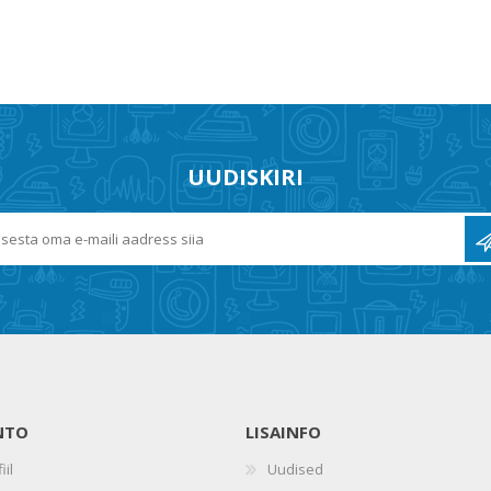
UUDISKIRI
NTO
LISAINFO
iil
Uudised