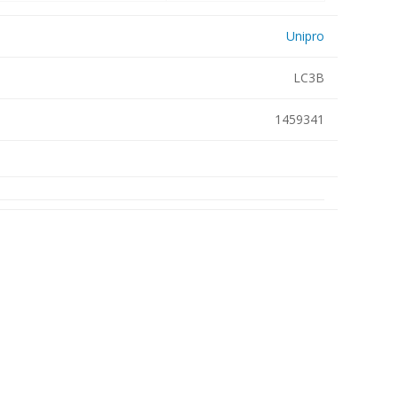
Metallkilbid, süvispaigaldus
Unipro
Metallkilbid, pindpaigaldus
Kilbid, aluspaigaldus
LC3B
Plastkilbid, süvispaigaldus
1459341
Vaata kõiki
VALGUSTUS