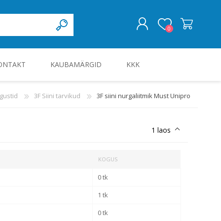
0
ONTAKT
KAUBAMÄRGID
KKK
LOGI SISSE
lgustid
3F Siini tarvikud
3F siini nurgaliitmik Must Unipro
KILBID JA KILBITARVIKUD
1 laos
KOGUS
0 tk
1 tk
0 tk