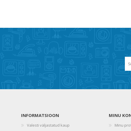
INFORMATSIOON
MINU KO
Valesti väljastatud kaup
Minu prof