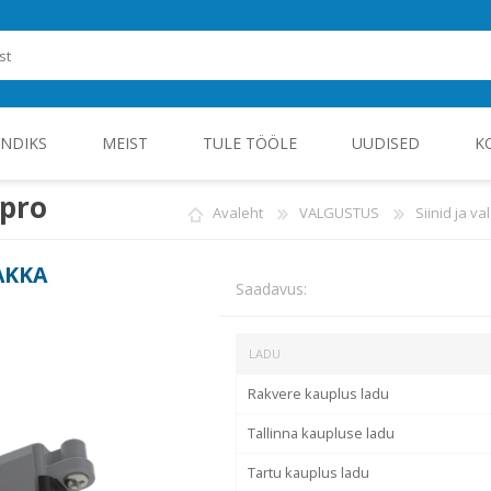
ENDIKS
MEIST
TULE TÖÖLE
UUDISED
K
ipro
Avaleht
VALGUSTUS
Siinid ja va
ROHEENERGIA JA TÖÖSTUSELEKTROONIKA
AKKA
Saadavus:
LADU
Rakvere kauplus ladu
Tallinna kaupluse ladu
Tartu kauplus ladu