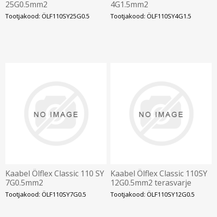
25G0.5mm2
4G1.5mm2
Tootjakood: ÖLF110SY25G0.5
Tootjakood: ÖLF110SY4G1.5
Kaabel Ölflex Classic 110 SY
Kaabel Ölflex Classic 110SY
7G0.5mm2
12G0.5mm2 terasvarje
300/500V kiuline nr.sooned
Tootjakood: ÖLF110SY7G0.5
Tootjakood: ÖLF110SY12G0.5