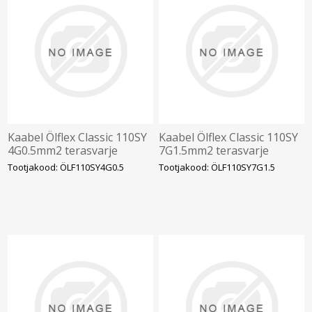
Kaabel Ölflex Classic 110SY
Kaabel Ölflex Classic 110SY
4G0.5mm2 terasvarje
7G1.5mm2 terasvarje
300/500V kiuline nr.sooned
300/500V kiuline nr.sooned
Tootjakood: ÖLF110SY4G0.5
Tootjakood: ÖLF110SY7G1.5