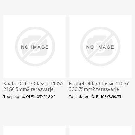
Kaabel Ölflex Classic 110SY
Kaabel Ölflex Classic 110SY
21G0.5mm2 terasvarje
3G0.75mm2 terasvarje
300/500V kiuline nr.sooned
300/500V kiuline nr.sooned
Tootjakood: ÖLF110SY21G0.5
Tootjakood: ÖLF110SY3G0.75