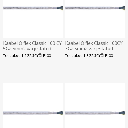
Kaabel Ölflex Classic 100 CY
Kaabel Ölflex Classic 100CY
5G2,5mm2 varjestatud
3G2.5mm2 varjestatud
450/750V kiuline
450/750V kiuline
Tootjakood: 5G2.5CYÖLF100
Tootjakood: 3G2.5CYÖLF100
vär.sooned
vär.sooned