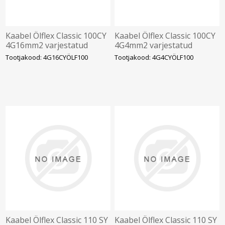
Kaabel Ölflex Classic 100CY
Kaabel Ölflex Classic 100CY
4G16mm2 varjestatud
4G4mm2 varjestatud
450/750V kiuline
450/750V kiuline
Tootjakood: 4G16CYÖLF100
Tootjakood: 4G4CYÖLF100
vär.sooned
vär.sooned
Kaabel Ölflex Classic 110 SY
Kaabel Ölflex Classic 110 SY