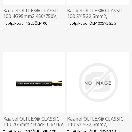
Kaabel ÖLFLEX® CLASSIC
Kaabel ÖLFLEX® CLASSIC
100 4G95mm2 450/750V,
100 SY 5G2,5mm2,
värv. sooned
450/750V, terassukk,
Tootjakood: 4G95ÖLF100
Tootjakood: ÖLF100SY5G2.5
värvilised sooned, KORO-ga
Kaabel ÖLFLEX® CLASSIC
Kaabel ÖLFLEX® CLASSIC
110 7G6mm2 Black, 0.6/1kV,
110 SY 5G2,5mm2,
must, kiuline nr.sooned
300/500V, terassukk,
Tootjakood: 7G6ÖLF110BLACK
Tootjakood: ÖLF110SY5G2.5