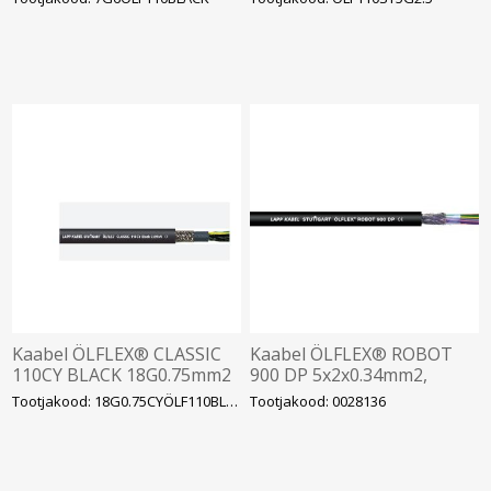
mustad nummerdatud
sooned, KORO-ga
Kaabel ÖLFLEX® CLASSIC
Kaabel ÖLFLEX® ROBOT
110CY BLACK 18G0.75mm2
900 DP 5x2x0.34mm2,
0.6/1kV varjestatud kiuline
nummerdatud sooned,
Tootjakood: 18G0.75CYÖLF110BLACK
Tootjakood: 0028136
nr.sooned must
Lapp