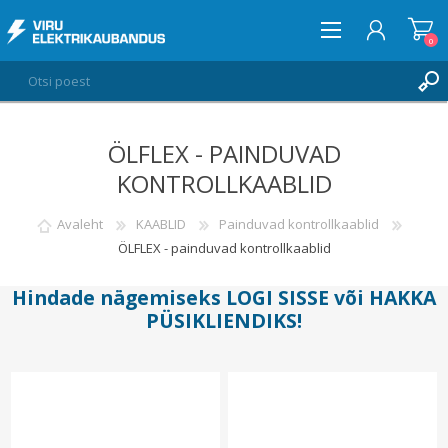
0
ÖLFLEX - PAINDUVAD
LOGI SISSE
KONTROLLKAABLID
SOOVIKORV
0
Avaleht
KAABLID
Painduvad kontrollkaablid
ÖLFLEX - painduvad kontrollkaablid
Hindade nägemiseks
LOGI SISSE
või
HAKKA
PÜSIKLIENDIKS
!