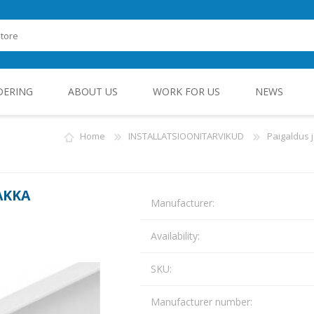
DERING
ABOUT US
WORK FOR US
NEWS
Home
INSTALLATSIOONITARVIKUD
Paigaldus
ROHEENERGIA JA TÖÖSTUSELEKTROONIKA
AKKA
Manufacturer:
Availability:
SKU:
Manufacturer number: