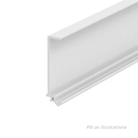
Juhtimisahelate nupud ( ava 8, 16 ja 22 mm )
Elektromehaaniline relee
Pooljuhtreleed
Toiteplokid AC/DC, DC/DC
View All
KAABLID
Pilt on illustratiivne