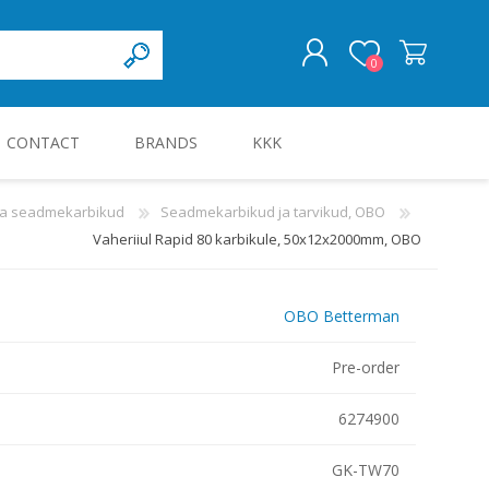
0
CONTACT
BRANDS
KKK
LOG IN
 ja seadmekarbikud
Seadmekarbikud ja tarvikud, OBO
Vaheriiul Rapid 80 karbikule, 50x12x2000mm, OBO
KILBID JA KILBITARVIKUD
OBO Betterman
Pre-order
6274900
GK-TW70