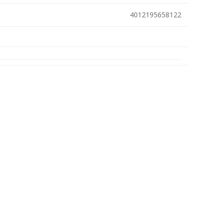
Metallkilbid, süvispaigaldus
4012195658122
Metallkilbid, pindpaigaldus
Kilbid, aluspaigaldus
Plastkilbid, süvispaigaldus
View All
VALGUSTUS