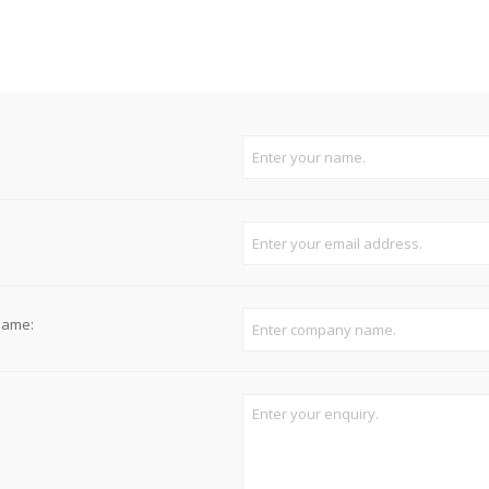
Süvistatavad lülitid ja pistikupesad IP44
Pinnapealsed lülitid ja pistikupesad IP20
Pinnapealsed lülitid ja pistikupesad IP44
Pinnapealsed lülitid ja pistikupesad IP55, IP65, IP67
View All
name: