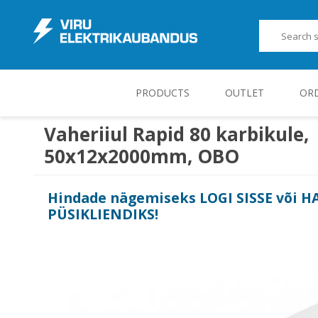
PRODUCTS
OUTLET
OR
Vaheriiul Rapid 80 karbikule,
50x12x2000mm, OBO
JUHT-, KONTROLL- JA MÕÕTESEADMED
Hindade nägemiseks
LOGI SISSE
või
H
PÜSIKLIENDIKS
!