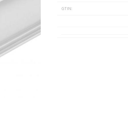
Päikeseenergia
GTIN:
Elektriautode laadijad ja komponendid
Kontrollerid
Sagedusmuundurid
View All
INSTALLATSIOONITARVIKUD