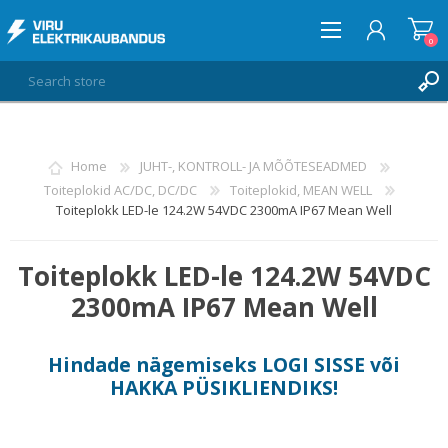
0
LOG IN
Home
JUHT-, KONTROLL- JA MÕÕTESEADMED
Toiteplokid AC/DC, DC/DC
Toiteplokid, MEAN WELL
WISHLIST
0
Toiteplokk LED-le 124.2W 54VDC 2300mA IP67 Mean Well
Toiteplokk LED-le 124.2W 54VDC
2300mA IP67 Mean Well
Hindade nägemiseks
LOGI SISSE
või
HAKKA PÜSIKLIENDIKS
!