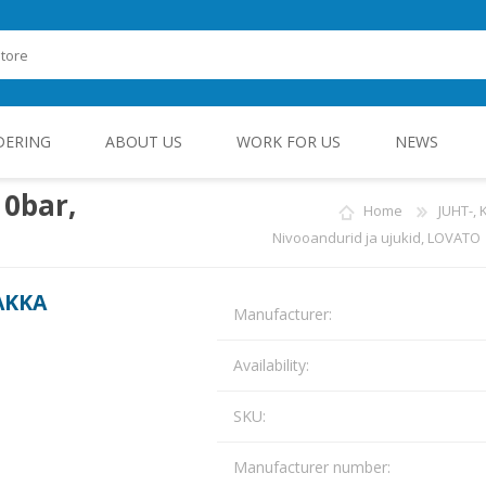
DERING
ABOUT US
WORK FOR US
NEWS
0bar,
Home
JUHT-,
Nivooandurid ja ujukid, LOVATO
ROHEENERGIA JA TÖÖSTUSELEKTROONIKA
AKKA
Manufacturer:
Availability:
SKU:
Manufacturer number: