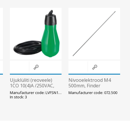
Ujuklüliti (reoveele)
Nivooelektrood M4
1CO 10(4)A /250VAC,
500mm, Finder
IP68 , max 50C, kaabel
Manufacturer code: LVFSN1B10
Manufacturer code: 072.500
neopreen 3x1.0, 10m,
In stock: 3
Lovato