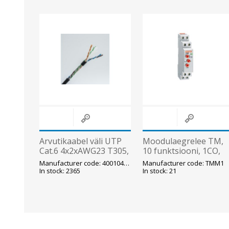
Arvutikaabel väli UTP
Moodulaegrelee TM,
Cat.6 4x2xAWG23 T305,
10 funktsiooni, 1CO,
must (400104/400172)
0.1s-240h, 12-
Manufacturer code: 400104/400172
Manufacturer code: TMM1
240VAC/DC, Lovato
In stock: 2365
In stock: 21