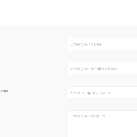
Süvistatavad lülitid ja pistikupesad IP44
Pinnapealsed lülitid ja pistikupesad IP20
Pinnapealsed lülitid ja pistikupesad IP44
Pinnapealsed lülitid ja pistikupesad IP55, IP65, IP67
View All
name: