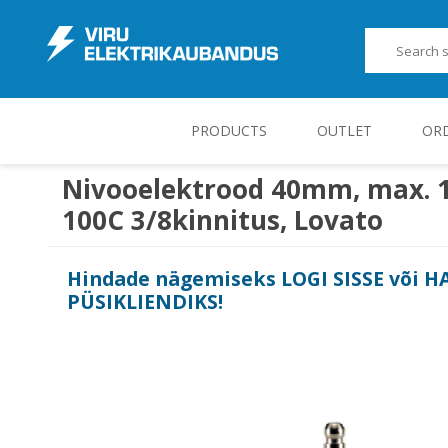
PRODUCTS
OUTLET
OR
Nivooelektrood 40mm, max. 1
100C 3/8kinnitus, Lovato
JUHT-, KONTROLL- JA MÕÕTESEADMED
Hindade nägemiseks
LOGI SISSE
või
H
PÜSIKLIENDIKS
!