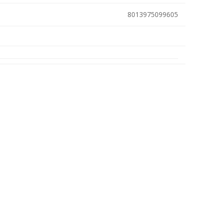
Metallkilbid, süvispaigaldus
8013975099605
Metallkilbid, pindpaigaldus
Kilbid, aluspaigaldus
Plastkilbid, süvispaigaldus
View All
VALGUSTUS