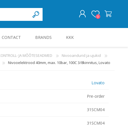
0
CONTACT
BRANDS
KKK
LOG IN
 KONTROLL- JA MÕÕTESEADMED
Nivooandurid ja ujukid
Nivooelektrood 40mm, max. 10bar, 100C 3/8kinnitus, Lovato
KILBID JA KILBITARVIKUD
Lovato
Pre-order
31SCM04
31SCM04