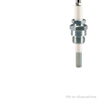
Juhtimisahelate nupud ( ava 8, 16 ja 22 mm )
Elektromehaaniline relee
Pooljuhtreleed
Toiteplokid AC/DC, DC/DC
View All
KAABLID
Pilt on illustratiivne