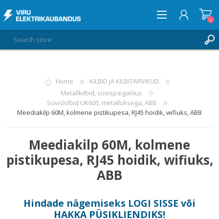
0
LOG IN
Home
KILBID JA KILBITARVIKUD
Metallkilbid, süvispaigaldus
WISHLIST
0
Süviskilbid UK600, metalluksega, ABB
Meediakilp 60M, kolmene pistikupesa, RJ45 hoidik, wifiuks, ABB
Meediakilp 60M, kolmene
pistikupesa, RJ45 hoidik, wifiuks,
ABB
Hindade nägemiseks
LOGI SISSE
või
HAKKA PÜSIKLIENDIKS
!