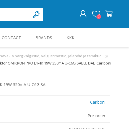
0
CONTACT
BRANDS
KKK
LOG IN
nava- ja pargivalgustid, valgustimastid, jalandid ja tarvikud
ktor OMIKRON PRO L4-4K 19W 350mA U-C6G SABLE DALI Cariboni
KILBID JA KILBITARVIKUD
4K 19W 350mA U-C6G SA
Cariboni
Pre-order