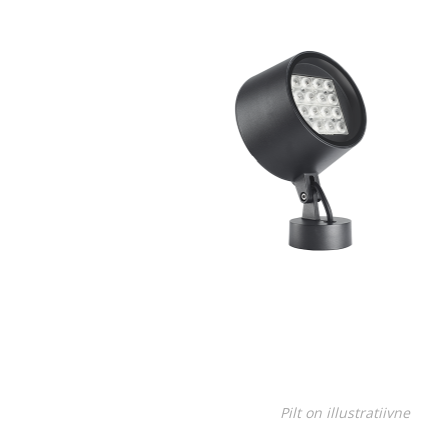
Juhtimisahelate nupud ( ava 8, 16 ja 22 mm )
Elektromehaaniline relee
Pooljuhtreleed
Toiteplokid AC/DC, DC/DC
View All
KAABLID
Pilt on illustratiivne