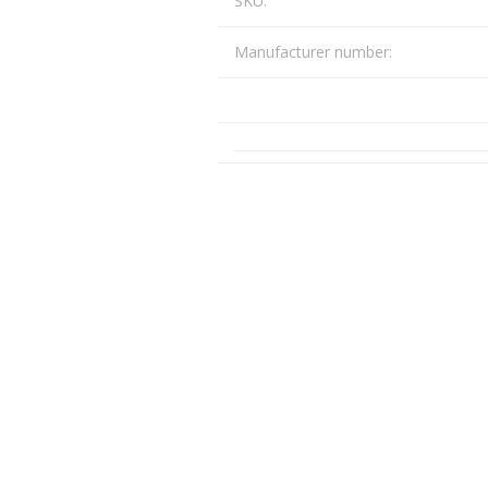
SKU:
Päikeseenergia
Manufacturer number:
Elektriautode laadijad ja komponendid
Kontrollerid
Sagedusmuundurid
View All
INSTALLATSIOONITARVIKUD