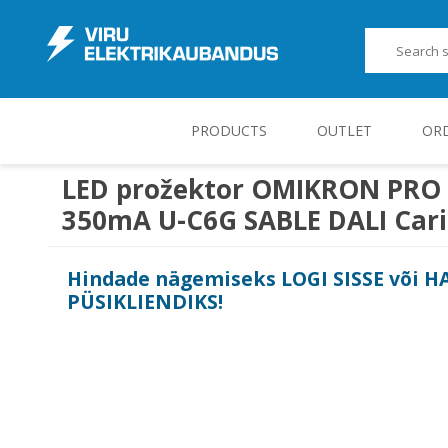
PRODUCTS
OUTLET
OR
LED prožektor OMIKRON PRO 
350mA U-C6G SABLE DALI Cari
JUHT-, KONTROLL- JA MÕÕTESEADMED
Hindade nägemiseks
LOGI SISSE
või
H
PÜSIKLIENDIKS
!