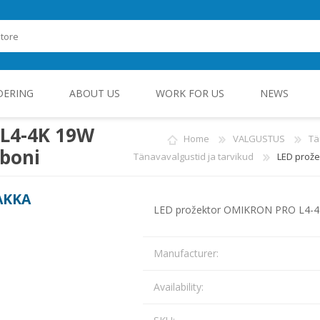
DERING
ABOUT US
WORK FOR US
NEWS
L4-4K 19W
Home
VALGUSTUS
Tä
boni
Tänavavalgustid ja tarvikud
LED prože
ROHEENERGIA JA TÖÖSTUSELEKTROONIKA
AKKA
LED prožektor OMIKRON PRO L4-
Manufacturer:
Availability: