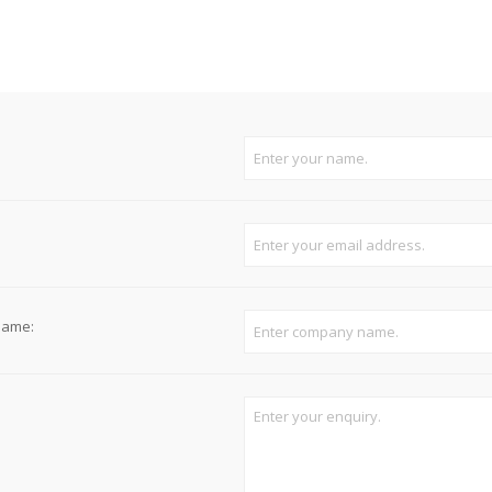
Süvistatavad lülitid ja pistikupesad IP44
Pinnapealsed lülitid ja pistikupesad IP20
Pinnapealsed lülitid ja pistikupesad IP44
Pinnapealsed lülitid ja pistikupesad IP55, IP65, IP67
View All
name: