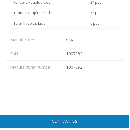
Rakvere kauplus ladu
24 psc
Tallinna kaupluse ladu
38 psc
Tartu kauplus ladu
0 psc
Manufacturer:
SLV
SKU:
1007092
Manufacturer number:
1007092
CONTACT US