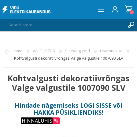
0
LOG IN
Home
VALGUSTUS
Sisevalgustid
Lisatarvikud
Kohtvalgusti dekoratiivrõngas Valge valgustile 1007090 SLV
WISHLIST
0
Kohtvalgusti dekoratiivrõngas
Valge valgustile 1007090 SLV
Hindade nägemiseks
LOGI SISSE
või
HAKKA PÜSIKLIENDIKS
!
HINNALÜHIS
%