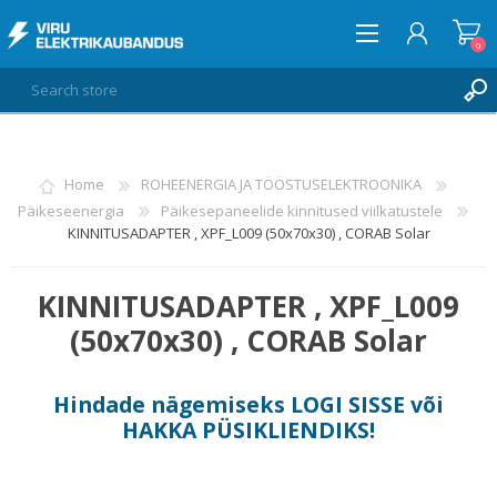
0
LOG IN
Home
ROHEENERGIA JA TÖÖSTUSELEKTROONIKA
Päikeseenergia
Päikesepaneelide kinnitused viilkatustele
WISHLIST
0
KINNITUSADAPTER , XPF_L009 (50x70x30) , CORAB Solar
KINNITUSADAPTER , XPF_L009
(50x70x30) , CORAB Solar
Hindade nägemiseks
LOGI SISSE
või
HAKKA PÜSIKLIENDIKS
!