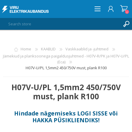
0
LOG IN
Home
KAABLID
Vaskkaablid ja -juhtmed
Jämekiud ja planksoonega paigaldusjuhtmed - H07V-R/PK ja H07V-U/PL
WISHLIST
0
(Eca)
H07V-U/PL 1,5mm2 450/750V must, plank R100
H07V-U/PL 1,5mm2 450/750V
must, plank R100
Hindade nägemiseks
LOGI SISSE
või
HAKKA PÜSIKLIENDIKS
!