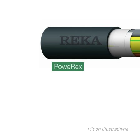
Juhtimisahelate nupud ( ava 8, 16 ja 22 mm )
Elektromehaaniline relee
Pooljuhtreleed
Toiteplokid AC/DC, DC/DC
View All
KAABLID
Pilt on illustratiivne