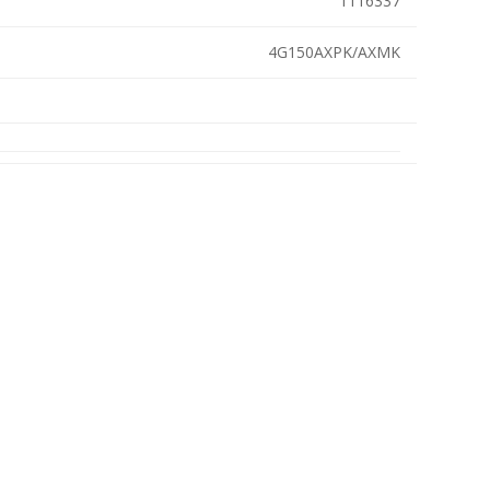
1116337
Metallkilbid, süvispaigaldus
4G150AXPK/AXMK
Metallkilbid, pindpaigaldus
Kilbid, aluspaigaldus
Plastkilbid, süvispaigaldus
View All
VALGUSTUS