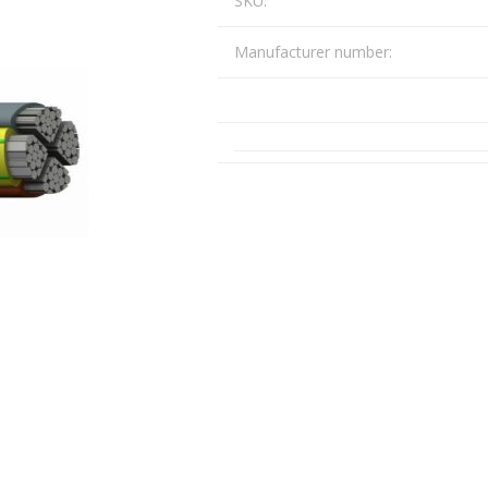
SKU:
Päikeseenergia
Manufacturer number:
Elektriautode laadijad ja komponendid
Kontrollerid
Sagedusmuundurid
View All
INSTALLATSIOONITARVIKUD