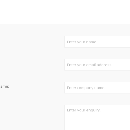
Süvistatavad lülitid ja pistikupesad IP44
Pinnapealsed lülitid ja pistikupesad IP20
Pinnapealsed lülitid ja pistikupesad IP44
Pinnapealsed lülitid ja pistikupesad IP55, IP65, IP67
View All
name: