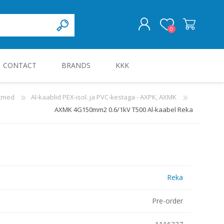
0
CONTACT
BRANDS
KKK
LOG IN
htmed
Al-kaablid PEX-isol. ja PVC-kestaga - AXPK, AXMK
AXMK 4G150mm2 0.6/1kV T500 Al-kaabel Reka
KILBID JA KILBITARVIKUD
Reka
Pre-order