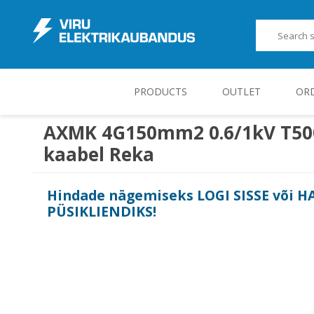
PRODUCTS
OUTLET
OR
AXMK 4G150mm2 0.6/1kV T500
kaabel Reka
JUHT-, KONTROLL- JA MÕÕTESEADMED
Hindade nägemiseks
LOGI SISSE
või
H
PÜSIKLIENDIKS
!