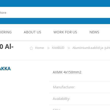
DERING
ABOUT US
WORK FOR US
NEWS
 Al-
Home
KAABLID
Alumiiniumkaablid ja -ju
ROHEENERGIA JA TÖÖSTUSELEKTROONIKA
AKKA
AXMK 4x150mm2
Manufacturer:
Availability: