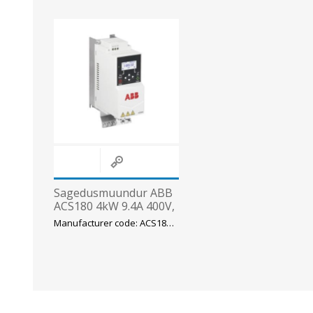
Sagedusmuundur ABB
ACS180 4kW 9.4A 400V,
C3 EMC filter, RS-485,
Manufacturer code: ACS180-04S-09A4-4
IP20, R1
190/220x70x143mm,
ABB