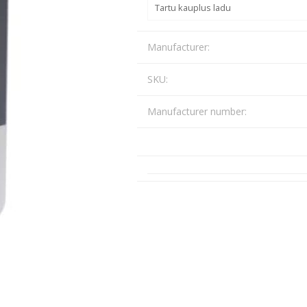
Tartu kauplus ladu
Päikeseenergia
Elektriautode laadijad ja komponendid
Manufacturer:
Kontrollerid
Sagedusmuundurid
SKU:
View All
Manufacturer number:
INSTALLATSIOONITARVIKUD