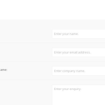
Süvistatavad lülitid ja pistikupesad IP44
Pinnapealsed lülitid ja pistikupesad IP20
Pinnapealsed lülitid ja pistikupesad IP44
Pinnapealsed lülitid ja pistikupesad IP55, IP65, IP67
View All
name: