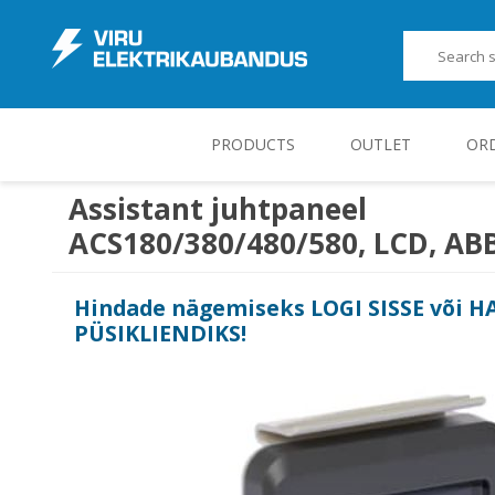
PRODUCTS
OUTLET
OR
Assistant juhtpaneel
ACS180/380/480/580, LCD, AB
JUHT-, KONTROLL- JA MÕÕTESEADMED
Hindade nägemiseks
LOGI SISSE
või
H
PÜSIKLIENDIKS
!