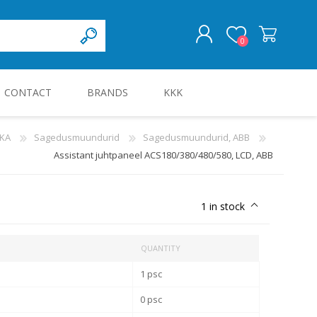
0
CONTACT
BRANDS
KKK
LOG IN
IKA
Sagedusmuundurid
Sagedusmuundurid, ABB
Assistant juhtpaneel ACS180/380/480/580, LCD, ABB
KILBID JA KILBITARVIKUD
1 in stock
QUANTITY
1 psc
0 psc