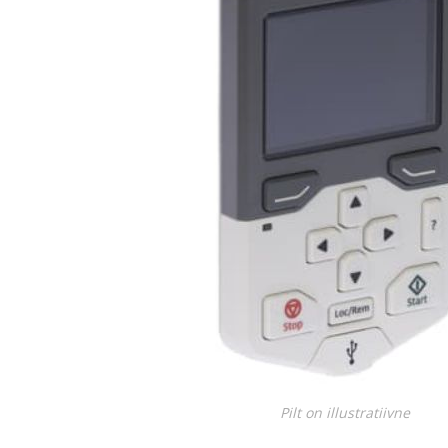
Juhtimisahelate nupud ( ava 8, 16 ja 22 mm )
Elektromehaaniline relee
Pooljuhtreleed
Toiteplokid AC/DC, DC/DC
View All
KAABLID
Pilt on illustratiivne