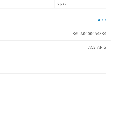
0 psc
Metallkilbid, süvispaigaldus
Metallkilbid, pindpaigaldus
ABB
Kilbid, aluspaigaldus
Plastkilbid, süvispaigaldus
3AUA0000064884
View All
ACS-AP-S
VALGUSTUS