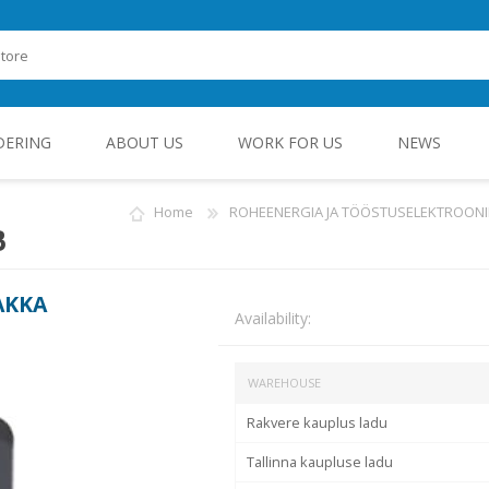
DERING
ABOUT US
WORK FOR US
NEWS
Home
ROHEENERGIA JA TÖÖSTUSELEKTROON
B
ROHEENERGIA JA TÖÖSTUSELEKTROONIKA
AKKA
Availability:
WAREHOUSE
Rakvere kauplus ladu
Tallinna kaupluse ladu