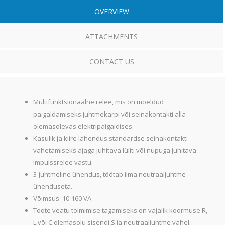
OVERVIEW
ATTACHMENTS
CONTACT US
Multifunktsionaalne relee, mis on mõeldud
paigaldamiseks juhtmekarpi või seinakontakti alla
olemasolevas elektripaigaldises.
Kasulik ja kiire lahendus standardse seinakontakti
vahetamiseks ajaga juhitava lüliti või nupuga juhitava
impulssrelee vastu.
3-juhtmeline ühendus, töötab ilma neutraaljuhtme
ühenduseta.
Võimsus: 10-160 VA.
Toote veatu toimimise tagamiseks on vajalik koormuse R,
L või C olemasolu sisendi S ja neutraaljuhtme vahel.