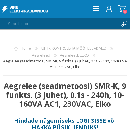
0
LOG IN
Home
JUHT-, KONTROLL- JA MÕÕTESEADMED
Aegreleed
Aegreleed, ELKO
WISHLIST
0
Aegrelee (seadmetoosi) SMR-K, 9 funkts. (3 juhet), 0.1s - 240h, 10-160VA
AC1, 230VAC, Elko
Aegrelee (seadmetoosi) SMR-K, 9
funkts. (3 juhet), 0.1s - 240h, 10-
160VA AC1, 230VAC, Elko
Hindade nägemiseks
LOGI SISSE
või
HAKKA PÜSIKLIENDIKS
!