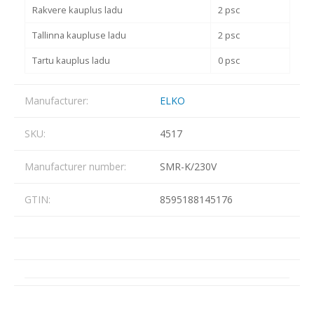
Rakvere kauplus ladu
2 psc
Tallinna kaupluse ladu
2 psc
Tartu kauplus ladu
0 psc
Manufacturer:
ELKO
SKU:
4517
Manufacturer number:
SMR-K/230V
GTIN:
8595188145176