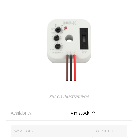
Pilt on illustratiivne
Availability:
4 in stock
WAREHOUSE
QUANTITY