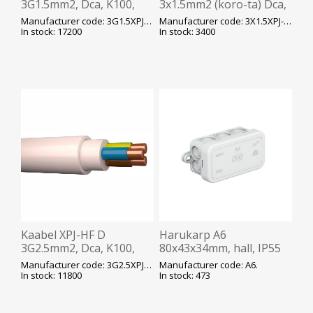
3G1.5mm2, Dca, K100,
3x1.5mm2 (koro-ta) Dca,
valge, ø8mm, HF, 500V,
K100, valge, ø8mm, HF,
Manufacturer code: 3G1.5XPJ-HF-D-K100
Manufacturer code: 3X1.5XPJ-HF-D-K100
Prysmian
500V, Prysmian
In stock: 17200
In stock: 3400
Kaabel XPJ-HF D
Harukarp A6
3G2.5mm2, Dca, K100,
80x43x34mm, hall, IP55
valge, ø9mm, HF, 500V,
p.pealne, OBO
Manufacturer code: 3G2.5XPJ-HF-D-K100
Manufacturer code: A6.
Prysmian
In stock: 11800
In stock: 473