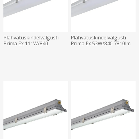
Plahvatuskindelvalgusti
Plahvatuskindelvalgusti
Prima Ex 111W/840
Prima Ex 53W/840 7810lm
16810lm IP66 IK10 Tsoon
3h AT IP66 IK10 Tsoon 2-22
2-22 1572mm Trevos
1272mm Trevos