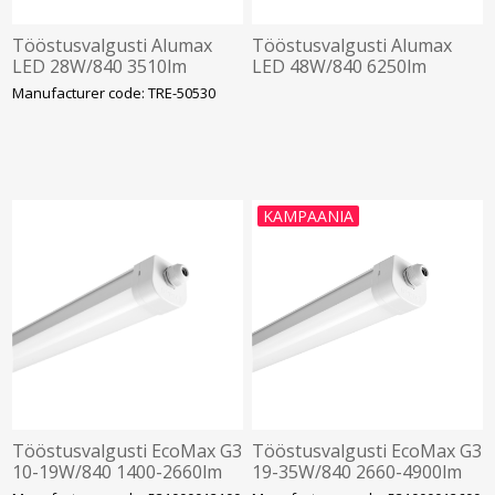
Tööstusvalgusti Alumax
Tööstusvalgusti Alumax
LED 28W/840 3510lm
LED 48W/840 6250lm
-25C+50C IP66 IK10 624mm
-25C+50C IP66 IK10
Manufacturer code: TRE-50530
Trevos
1524mm Trevos
KAMPAANIA
Tööstusvalgusti EcoMax G3
Tööstusvalgusti EcoMax G3
10-19W/840 1400-2660lm
19-35W/840 2660-4900lm
IP66 IK08 Läbivj. 680mm
IP66 IK08 Läbivj. 1260mm