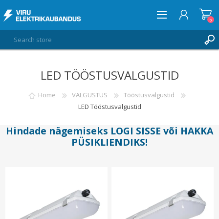
0
LED TÖÖSTUSVALGUSTID
LOG IN
WISHLIST
Home
VALGUSTUS
Tööstusvalgustid
0
LED Tööstusvalgustid
Hindade nägemiseks
LOGI SISSE
või
HAKKA
PÜSIKLIENDIKS
!