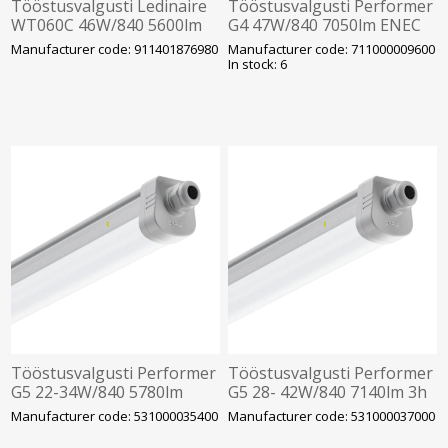
Tööstusvalgusti Ledinaire
Tööstusvalgusti Performer
WT060C 46W/840 5600lm
G4 47W/840 7050lm ENEC
IP66 IK08 Läbivj. 1558mm
IP66 IK08 1h aku Läbivj.
Manufacturer code: 911401876980
Manufacturer code: 711000009600
Philips
1489mm OPPLE
In stock: 6
Tööstusvalgusti Performer
Tööstusvalgusti Performer
G5 22-34W/840 5780lm
G5 28- 42W/840 7140lm 3h
IP66 IK08 Läbivj. 1280mm
IP66 IK08 Läbivj. 1580mm
Manufacturer code: 531000035400
Manufacturer code: 531000037000
OPPLE
OPPLE