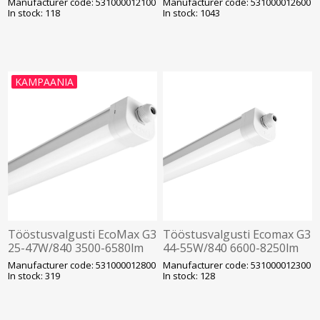
Manufacturer code: 531000012100
Manufacturer code: 531000012600
Opple
Opple
In stock: 118
In stock: 1043
KAMPAANIA
Tööstusvalgusti EcoMax G3
Tööstusvalgusti Ecomax G3
25-47W/840 3500-6580lm
44-55W/840 6600-8250lm
IP66 IK08 Läbivj. 1540mm
IP66 IK08 Läbivj. 1540mm
Manufacturer code: 531000012800
Manufacturer code: 531000012300
Opple
Opple
In stock: 319
In stock: 128