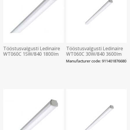
Tööstusvalgusti Ledinaire
Tööstusvalgusti Ledinaire
WT060C 15W/840 1800lm
WT060C 30W/840 3600lm
IP66 IK08 611mm Philips
IP66 IK08 1201mm Philips
Manufacturer code: 911401876680