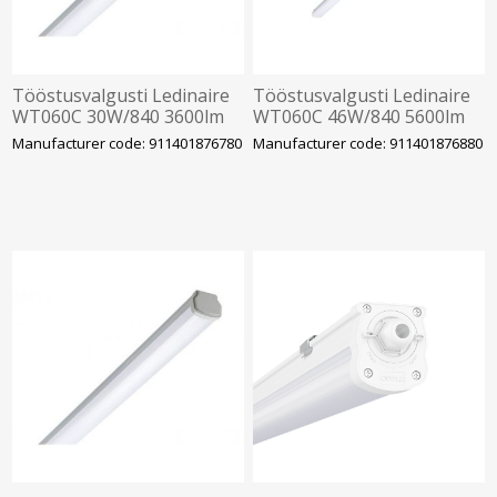
Tööstusvalgusti Ledinaire
Tööstusvalgusti Ledinaire
WT060C 30W/840 3600lm
WT060C 46W/840 5600lm
IP66 IK08 Läbivj. 1258mm
IP66 IK08 1501mm Philips
Manufacturer code: 911401876780
Manufacturer code: 911401876880
Philips