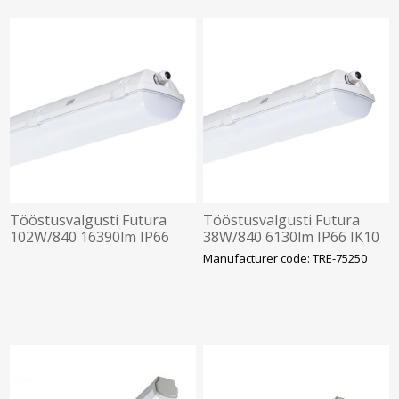
Tööstusvalgusti Futura
Tööstusvalgusti Futura
102W/840 16390lm IP66
38W/840 6130lm IP66 IK10
IK10 1452mm Trevos
1172mm Trevos
Manufacturer code: TRE-75250