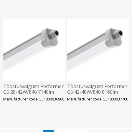
Tööstusvalgusti Performer
Tööstusvalgusti Performer
G5 28-42W/840 7140lm
G5 42-48W/840 8160lm
IP66 IK08 Läbivj. 1580mm
IP66 IK08 Läbivj. 1580mm
Manufacturer code: 531000036900
Manufacturer code: 531000037700
OPPLE
OPPLE