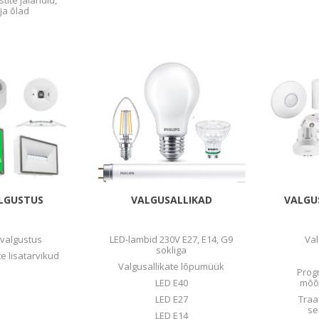
tite jalandid,
 ja õlad
LGUSTUS
VALGUSALLIKAD
VALGU
valgustus
LED-lambid 230V E27, E14, G9
Va
sokliga
e lisatarvikud
Valgusallikate lõpumüük
Prog
LED E40
mõõt
LED E27
Traa
se
LED E14