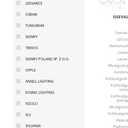
LEDVANCE
Juhtimisahelate nupud ( ava 8, 16 ja 22 mm )
OSRAM
Elektromehaaniline relee
SISEVA
Pooljuhtreleed
TUNGSRAM
Toiteplokid AC/DC, DC/DC
Seinav
SIGNIFY
LED p
View All
Niiskeruum
TREVOS
Lisat
KAABLID
Lauav
SIGNIFY POLAND SP. Z O.O.
Allvalgusti
OPPLE
Kontori
Kohtvalgust
ANSELL LIGHTING
Kohtvalgu
süvi
KOSNIC LIGHTING
Kohtvalgu
pinna
VIZULO
Allvalgusti
Kohtvalgust
SLV
Rippva
SYLVANIA
Plafoon