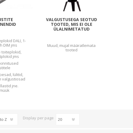
USTITE
VALGUSTUSEGA SEOTUD
NENDID
TOOTED, MIS EI OLE
ÜLALNIMETATUD
eplokid DALI, 1-
ch DIM jms
Muud, mujal määratlemata
tooted
 toiteplokid,
htplokid jms
 kinnitused
stitele
pesad, lülitid,
jm valgustiosad
llastid jne.
umüük
Display
per page