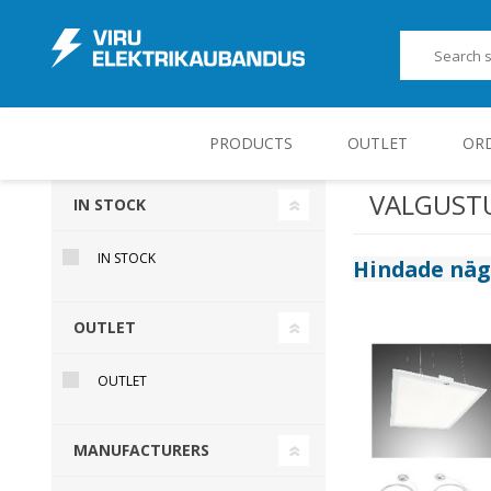
PRODUCTS
OUTLET
OR
VALGUST
IN STOCK
JUHT-, KONTROLL- JA MÕÕTESEADMED
IN STOCK
Hindade nä
OUTLET
OUTLET
MANUFACTURERS