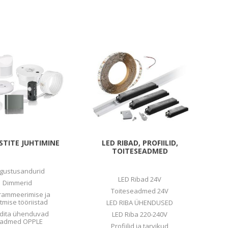
STITE JUHTIMINE
LED RIBAD, PROFIILID,
TOITESEADMED
lgustusandurid
LED Ribad 24V
Dimmerid
Toiteseadmed 24V
rammeerimise ja
mise tööriistad
LED RIBA ÜHENDUSED
dita ühenduvad
LED Riba 220-240V
admed OPPLE
Profiilid ja tarvikud