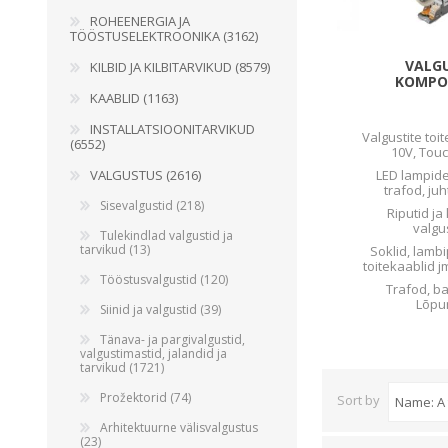
ROHEENERGIA JA
TÖÖSTUSELEKTROONIKA (3162)
VALG
KILBID JA KILBITARVIKUD (8579)
KOMPO
KAABLID (1163)
INSTALLATSIOONITARVIKUD
Valgustite toit
(6552)
10V, Tou
VALGUSTUS (2616)
LED lampide
trafod, ju
Sisevalgustid (218)
Riputid ja
valgu
Tulekindlad valgustid ja
tarvikud (13)
Soklid, lambi
toitekaablid 
Tööstusvalgustid (120)
Trafod, ba
Lõp
Siinid ja valgustid (39)
Tänava- ja pargivalgustid,
valgustimastid, jalandid ja
tarvikud (1721)
Prožektorid (74)
Sort by
Arhitektuurne välisvalgustus
(23)