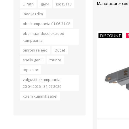
juhtimiseks ku
Manufacturer code
E Path
gen4
iso15118
laadija+dlm
obo kampaania 01.06-31.08
obo maanduselektrood
DISCOUNT
kampaania
omroni releed
Outlet
shelly gen3
thunor
top solar
valgustite kampaania
20.04.2026 - 31.07.2026
xtrem kummikaabel