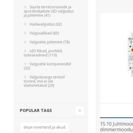
Suurte territooriumide ja
spordiväljakute LED valgustus
ja juhtimine (41)
Hädavalgustus (62)
Valgusallikad (65)
Valgustite juhtimine (78)
LED Ribad, profiilid,
toiteseadmed (110)
Valgustite komponendid
(32)
Valgustusega seotud
tooted, mis ei ole
ülalnimetatud (20)
POPULAR TAGS
15.10 Juhtmood
deye inverterid ja akud
dimmermooduli