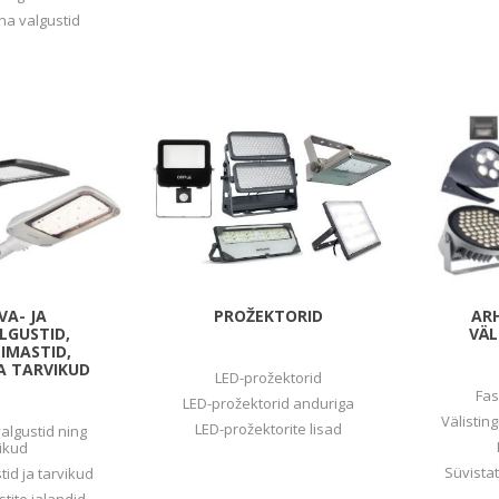
Süvistatavad lülitid ja pistikupesad IP44
na valgustid
Pinnapealsed lülitid ja pistikupesad IP20
Pinnapealsed lülitid ja pistikupesad IP44
Pinnapealsed lülitid ja pistikupesad IP55, IP65, IP67
View All
VA- JA
PROŽEKTORID
AR
LGUSTID,
VÄL
IMASTID,
JA TARVIKUD
LED-prožektorid
Fas
LED-prožektorid anduriga
Välistin
LED-prožektorite lisad
valgustid ning
vikud
Süvista
id ja tarvikud