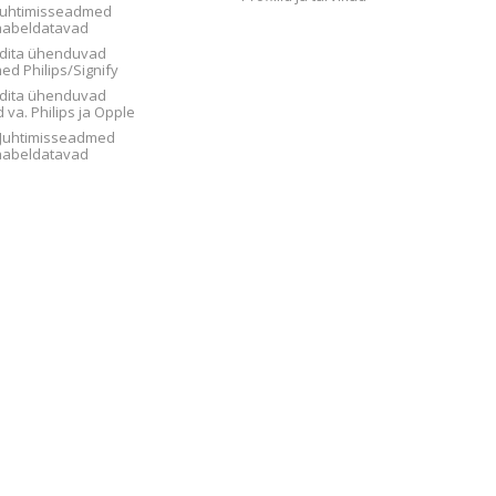
 Juhtimisseadmed
aabeldatavad
dita ühenduvad
d Philips/Signify
dita ühenduvad
va. Philips ja Opple
 Juhtimisseadmed
aabeldatavad