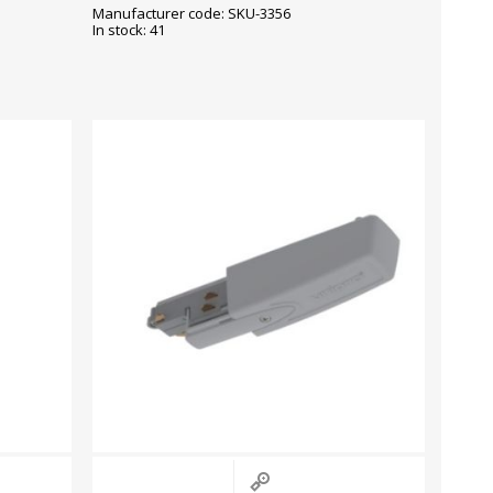
komplektis opaalkate kinnitusklambrid
Manufacturer code: SKU-3356
ja plas
In stock: 41