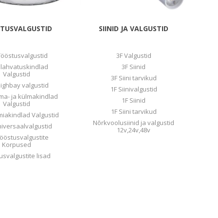
Metallkilbid, süvispaigaldus
Metallkilbid, pindpaigaldus
TUSVALGUSTID
SIINID JA VALGUSTID
Kilbid, aluspaigaldus
Plastkilbid, süvispaigaldus
Tööstusvalgustid
3F Valgustid
Plahvatuskindlad
3F Siinid
View All
Valgustid
3F Siini tarvikud
ighbay valgustid
1F Siinivalgustid
ma- ja külmakindlad
VALGUSTUS
1F Siinid
Valgustid
1F Siini tarvikud
iakindlad Valgustid
Nõrkvoolusiinid ja valgustid
iversaalvalgustid
12v,24v,48v
ööstusvalgustite
Korpused
usvalgustite lisad