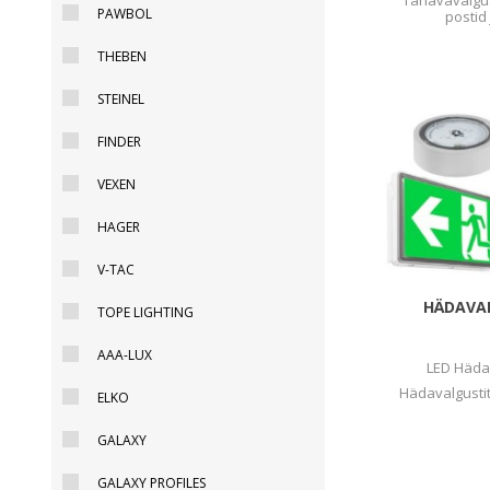
Tänavavalgus
PAWBOL
postid
THEBEN
STEINEL
FINDER
VEXEN
HAGER
V-TAC
HÄDAVA
TOPE LIGHTING
AAA-LUX
LED Häda
Hädavalgustit
ELKO
GALAXY
GALAXY PROFILES