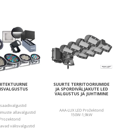
Sisevalgustid
Tulekindlad valgustid ja tarvikud
Tööstusvalgustid
Siinid ja valgustid
View All
HITEKTUURNE
SUURTE TERRITOORIUMIDE
ISVALGUSTUS
JA SPORDIVÄLJAKUTE LED
VALGUSTUS JA JUHTIMINE
saadivalgustid
AAA-LUX LED Prožektorid
gimuste allavalgustid
150W-1,9kW
Prozektorid
tavad välisvalgustid