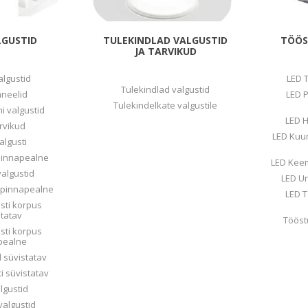
Päikeseenergia
Elektriautode laadijad ja komponendid
LGUSTID
TULEKINDLAD VALGUSTID
TÖÖS
JA TARVIKUD
Kontrollerid
Sagedusmuundurid
algustid
LED 
Tulekindlad valgustid
aneelid
LED 
View All
Tulekindelkate valgustile
i valgustid
LED H
arvikud
LED Kuu
INSTALLATSIOONITARVIKUD
algusti
 pinnapealne
LED Keem
valgustid
LED Un
i pinnapealne
LED T
sti korpus
statav
Tööst
sti korpus
pealne
d süvistatav
i süvistatav
lgustid
valgustid