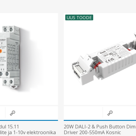
UUS TOODE
ul 15.11
20W DALI-2 & Push Button Di
te ja 1-10v elektroonika
Driver 200-550mA Kosnic