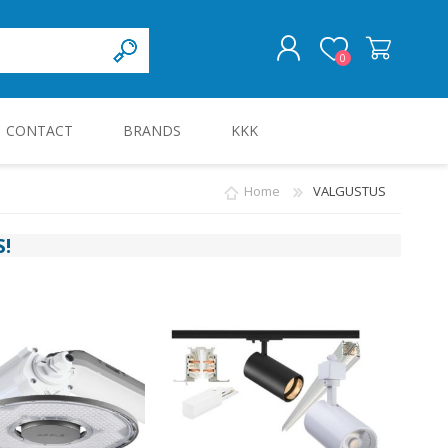
0
CONTACT
BRANDS
KKK
LOG IN
Home
VALGUSTUS
KILBID JA KILBITARVIKUD
S
!