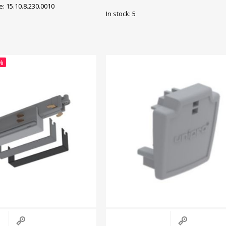
ni 15 nupplüliti kaudu
: 15.10.8.230.0010
In stock: 5
%