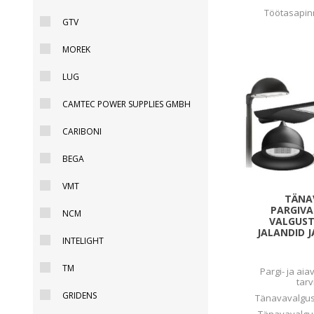
Alumiiniumkaablid ja -juhtmed
Töötasapin
Vaskkaablid ja -juhtmed
GTV
Painduvad kontrollkaablid
MOREK
Nõrkvoolukaablid
LUG
CAMTEC POWER SUPPLIES GMBH
CARIBONI
BEGA
VMT
TÄNA
PARGIVA
NCM
VALGUST
JALANDID 
INTELIGHT
TM
Pargi- ja aia
tar
GRIDENS
Tänavavalgust