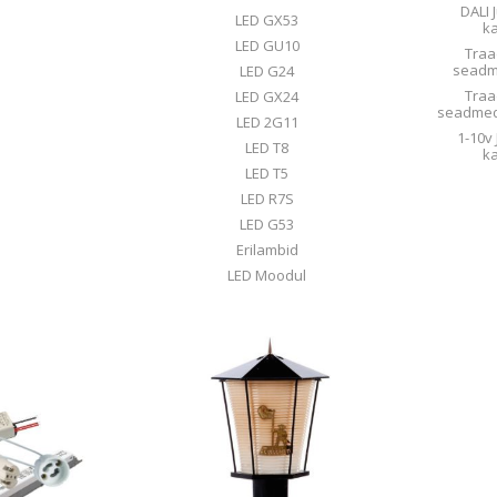
DALI
LED GX53
k
LED GU10
Traa
seadme
LED G24
Traa
LED GX24
seadmed 
LED 2G11
1-10v
LED T8
k
LED T5
LED R7S
LED G53
Erilambid
LED Moodul