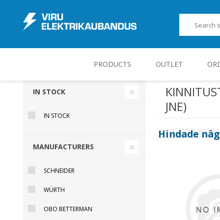
PRODUCTS
OUTLET
OR
KINNITUS
IN STOCK
JNE)
JUHT-, KONTROLL- JA MÕÕTESEADMED
IN STOCK
Hindade nä
MANUFACTURERS
SCHNEIDER
WÜRTH
OBO BETTERMAN