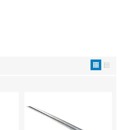
Metallkilbid, süvispaigaldus
Metallkilbid, pindpaigaldus
Kilbid, aluspaigaldus
Plastkilbid, süvispaigaldus
View All
VALGUSTUS