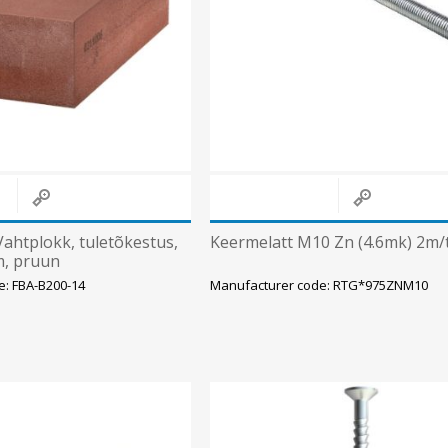
Süvistatavad lülitid ja pistikupesad IP44
Pinnapealsed lülitid ja pistikupesad IP20
Pinnapealsed lülitid ja pistikupesad IP44
Pinnapealsed lülitid ja pistikupesad IP55, IP65, IP67
View All
ahtplokk, tuletõkestus,
Keermelatt M10 Zn (4.6mk) 2m/
, pruun
e: FBA-B200-14
Manufacturer code: RTG*975ZNM10