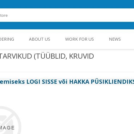
DERING
ABOUT US
WORK FOR US
NEWS
TARVIKUD (TÜÜBLID, KRUVID
ROHEENERGIA JA TÖÖSTUSELEKTROONIKA
gemiseks
LOGI SISSE
või
HAKKA PÜSIKLIENDIK