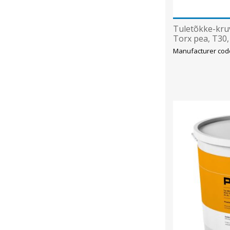
Tuletõkke-kru
Torx pea, T30
Manufacturer cod