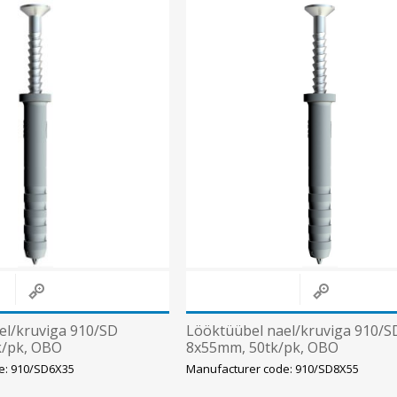
el/kruviga 910/SD
Lööktüübel nael/kruviga 910/S
k/pk, OBO
8x55mm, 50tk/pk, OBO
e: 910/SD6X35
Manufacturer code: 910/SD8X55