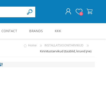
0
CONTACT
BRANDS
KKK
LOG IN
Home
INSTALLATSIOONITARVIKUD
Kinnitustarvikud (tüüblid, kruvid jne)
KILBID JA KILBITARVIKUD
S
!