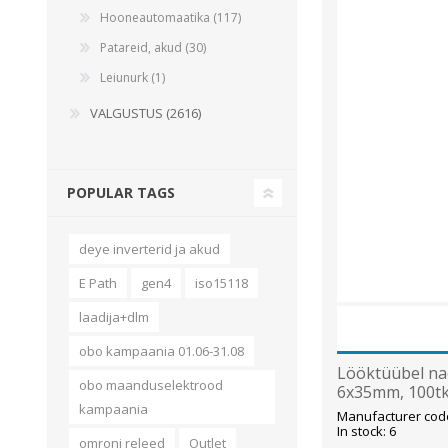
Hooneautomaatika (117)
Patareid, akud (30)
Leiunurk (1)
VALGUSTUS (2616)
POPULAR TAGS
deye inverterid ja akud
E Path
gen4
iso15118
laadija+dlm
obo kampaania 01.06-31.08
Lööktüübel na
obo maanduselektrood
6x35mm, 100t
kampaania
Manufacturer cod
In stock: 6
omroni releed
Outlet