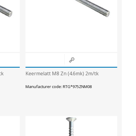
Sisevalgustid
Tulekindlad valgustid ja tarvikud
Tööstusvalgustid
Siinid ja valgustid
View All
tk
Keermelatt M8 Zn (4.6mk) 2m/tk
Manufacturer code: RTG*975ZNM08