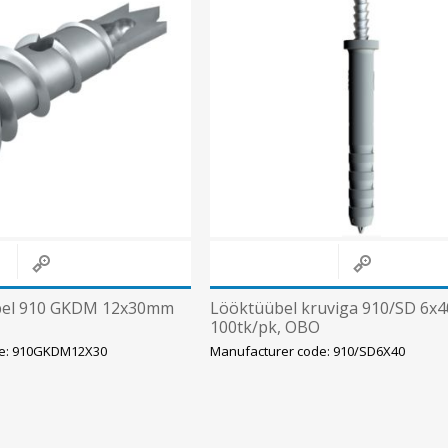
übel 910 GKDM 12x30mm
Lööktüübel kruviga 910/SD 6x
100tk/pk, OBO
de: 910GKDM12X30
Manufacturer code: 910/SD6X40