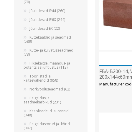
Alumiiniumkaablid ja -juhtmed
(70)
Vaskkaablid ja -juhtmed
Jõuliidesed IP44 (260)
Painduvad kontrollkaablid
Jõuliidesed IP6X (244)
Nõrkvoolukaablid
Jõuliidesed EX (22)
Küttekaablid ja seadmed
(589)
Kütte- ja kuivatusseadmed
(73)
Piksekaitse, maandus- ja
potentsiaaliühtlustus (113)
FBA-B200-14, V
Tööriistad ja
200x144x60mm
kaitsevahendid (958)
Manufacturer cod
Nõrkvooluseadmed (62)
Paigaldus ja
seadmekarbikud (231)
Kaabliredelid ja -rennid
(348)
Paigaldustorud ja -kõrid
(397)