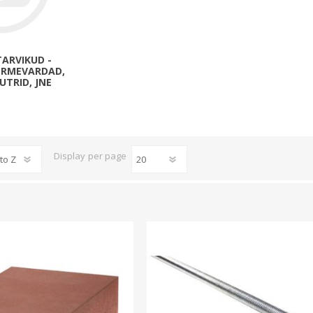
Päikeseenergia
Elektriautode laadijad ja komponendid
Kontrollerid
TARVIKUD -
EERMEVARDAD,
Sagedusmuundurid
UTRID, JNE
View All
INSTALLATSIOONITARVIKUD
Display
per page