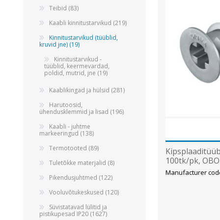
Teibid (83)
Kaabli kinnitustarvikud (219)
Kinnitustarvikud (tüüblid,
kruvid jne) (19)
Kinnitustarvikud -
tüüblid, keermevardad,
poldid, mutrid, jne (19)
Kaablikingad ja hülsid (281)
Harutoosid,
ühendusklemmid ja lisad (196)
Kaabli - juhtme
markeeringud (138)
Termotooted (89)
Kipsplaaditü
100tk/pk, OBO
Tuletõkke materjalid (8)
Manufacturer co
Pikendusjuhtmed (122)
Vooluvõtukeskused (120)
Süvistatavad lülitid ja
pistikupesad IP20 (1627)