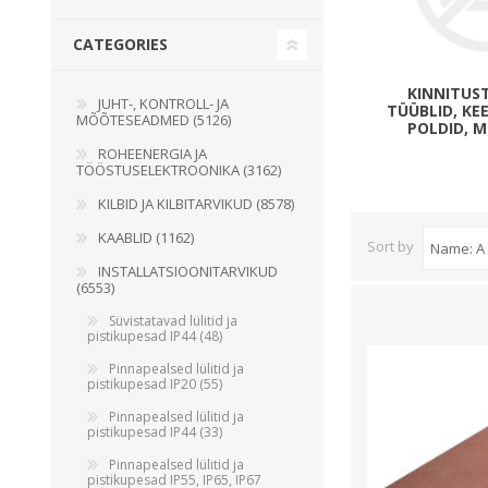
Juhtimisahelate nupud ( ava 8, 16 ja 22 mm )
CATEGORIES
Elektromehaaniline relee
Pooljuhtreleed
KINNITUS
JUHT-, KONTROLL- JA
TÜÜBLID, K
MÕÕTESEADMED (5126)
Toiteplokid AC/DC, DC/DC
POLDID, M
ROHEENERGIA JA
View All
TÖÖSTUSELEKTROONIKA (3162)
KILBID JA KILBITARVIKUD (8578)
KAABLID
KAABLID (1162)
Sort by
INSTALLATSIOONITARVIKUD
(6553)
Süvistatavad lülitid ja
pistikupesad IP44 (48)
Pinnapealsed lülitid ja
pistikupesad IP20 (55)
Pinnapealsed lülitid ja
pistikupesad IP44 (33)
Pinnapealsed lülitid ja
pistikupesad IP55, IP65, IP67