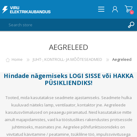
0
AEGRELEED
LOG IN
WISHLIST
Home
JUHT-, KONTROLL- JA MÕÕTESEADMED
Aegreleed
0
Hindade nägemiseks
LOGI SISSE
või
HAKKA
PÜSIKLIENDIKS
!
Tooted, mida kasutatakse seadmete ajastamiseks. Seadmete hulka
kuuluvad näiteks lamp, ventilaator, kontaktor jne. Aegreleede
kasutusvõimalused on peaaegu piiramatud. Neid kasutatakse mitte
ainult majapidamistes, vaid ka tööstuslikes rakendustes protsesside
juhtimiseks, masinates jne. Aegrelee põhifunktsioonideks on
viivitatud käivitamine / peatamine, tsükliline töö, impulssviivitusega