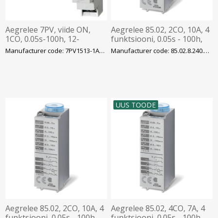
Aegrelee 7PV, viide ON,
Aegrelee 85.02, 2CO, 10A, 4
1CO, 0.05s-100h, 12-
funktsiooni, 0.05s - 100h,
240VAC/DC , Siemens
240VAC, 8-pin, Pesa 94
Manufacturer code: 7PV1513-1AP30
Manufacturer code: 85.02.8.240.0000
seeria, Finder
UUS TOODE
Aegrelee 85.02, 2CO, 10A, 4
Aegrelee 85.02, 4CO, 7A, 4
funktsiooni, 0.05s - 100h,
funktsiooni, 0.05s - 100h,