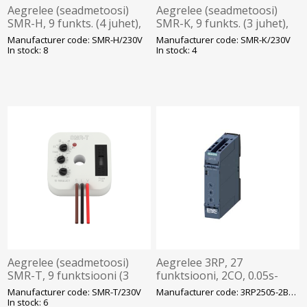
Aegrelee (seadmetoosi)
Aegrelee (seadmetoosi)
SMR-H, 9 funkts. (4 juhet),
SMR-K, 9 funkts. (3 juhet),
0.1s - 240h, 0-200VA AC1,
0.1s - 240h, 10-160VA AC1,
Manufacturer code: SMR-H/230V
Manufacturer code: SMR-K/230V
230VAC, Elko
230VAC, Elko
In stock: 8
In stock: 4
Aegrelee (seadmetoosi)
Aegrelee 3RP, 27
SMR-T, 9 funktsiooni (3
funktsiooni, 2CO, 0.05s-
juhet), 0.1s - 240h, 10-
100h, 12-240VAC/DC,
Manufacturer code: SMR-T/230V
Manufacturer code: 3RP2505-2BW30
160VA AC1, 230VAC, Elko
vedruklemm, Siemens
In stock: 6