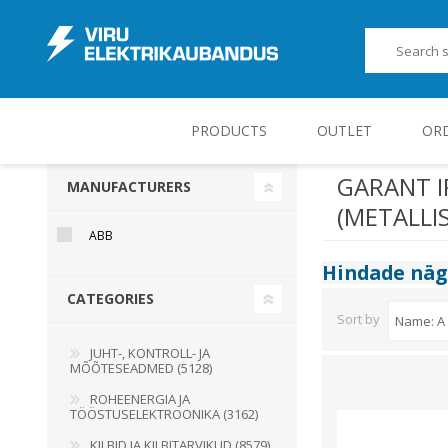
PRODUCTS
OUTLET
OR
GARANT I
MANUFACTURERS
(METALLI
JUHT-, KONTROLL- JA MÕÕTESEADMED
ABB
Hindade nä
CATEGORIES
Sort by
JUHT-, KONTROLL- JA
MÕÕTESEADMED (5128)
ROHEENERGIA JA
TÖÖSTUSELEKTROONIKA (3162)
KILBID JA KILBITARVIKUD (8579)