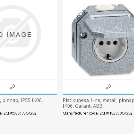
Päikeseenergia
Elektriautode laadijad ja komponendid
Kontrollerid
Sagedusmuundurid
View All
INSTALLATSIOONITARVIKUD
l, pinnap, IP55 IK06,
Pistikupesa 1-ne, metall, pinnap
IK06, Garant, ABB
e: 2CHX580175C4302
Manufacturer code: 2CHX183750C4302