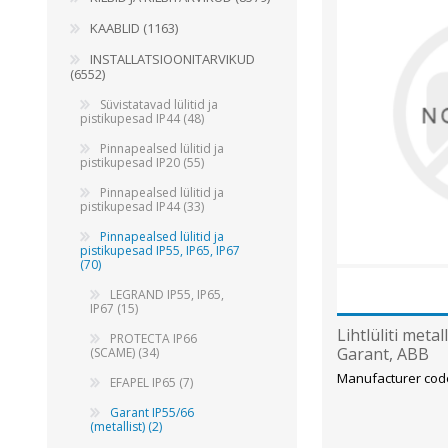
Juhtimisahelate nupud ( ava 8, 16 ja 22 mm )
KAABLID (1163)
Elektromehaaniline relee
INSTALLATSIOONITARVIKUD
(6552)
Pooljuhtreleed
Süvistatavad lülitid ja
Toiteplokid AC/DC, DC/DC
pistikupesad IP44 (48)
View All
Pinnapealsed lülitid ja
pistikupesad IP20 (55)
Pinnapealsed lülitid ja
KAABLID
pistikupesad IP44 (33)
Pinnapealsed lülitid ja
pistikupesad IP55, IP65, IP67
(70)
LEGRAND IP55, IP65,
IP67 (15)
Lihtlüliti metal
PROTECTA IP66
Garant, ABB
(SCAME) (34)
Manufacturer cod
EFAPEL IP65 (7)
Garant IP55/66
(metallist) (2)