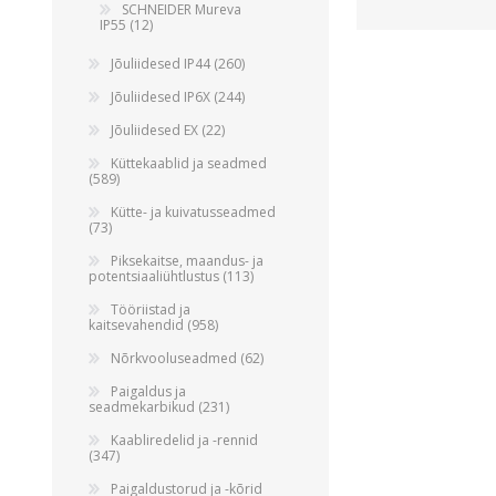
Alumiiniumkaablid ja -juhtmed
SCHNEIDER Mureva
IP55 (12)
Vaskkaablid ja -juhtmed
Jõuliidesed IP44 (260)
Painduvad kontrollkaablid
Jõuliidesed IP6X (244)
Nõrkvoolukaablid
Jõuliidesed EX (22)
Küttekaablid ja seadmed
(589)
Kütte- ja kuivatusseadmed
(73)
Piksekaitse, maandus- ja
potentsiaaliühtlustus (113)
Tööriistad ja
kaitsevahendid (958)
Nõrkvooluseadmed (62)
Paigaldus ja
seadmekarbikud (231)
Kaabliredelid ja -rennid
(347)
Paigaldustorud ja -kõrid