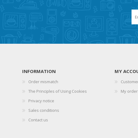
INFORMATION
MY ACCO
Order mismatch
Customer
The Principles of Using Cookies
My order
Privacy notice
Sales conditions
Contact us