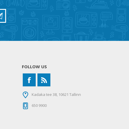
FOLLOW US
Kadaka tee 38, 10621 Tallinn
650 9900