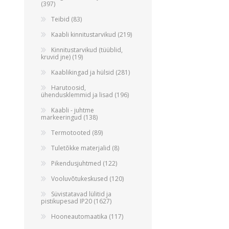
(397)
Teibid (83)
Kaabli kinnitustarvikud (219)
Kinnitustarvikud (tüüblid,
kruvid jne) (19)
Kaablikingad ja hülsid (281)
Harutoosid,
ühendusklemmid ja lisad (196)
Kaabli - juhtme
markeeringud (138)
Termotooted (89)
Tuletõkke materjalid (8)
Pikendusjuhtmed (122)
Vooluvõtukeskused (120)
Süvistatavad lülitid ja
pistikupesad IP20 (1627)
Hooneautomaatika (117)