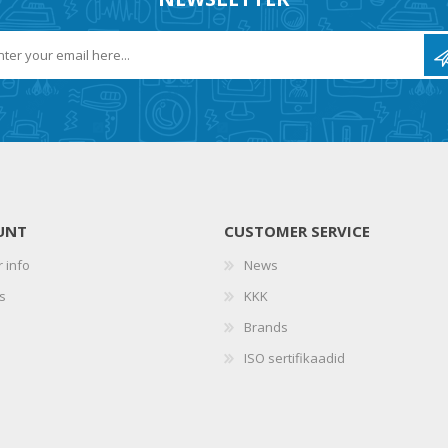
UNT
CUSTOMER SERVICE
 info
News
s
KKK
Brands
ISO sertifikaadid