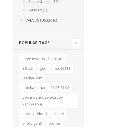
Patareid, akud (30)
Leiunurk (1)
VALGUSTUS (2616)
POPULAR TAGS
deye inverterid ja akud
E Path
gen4
iso15118
laadija+dlm
obo kampaania 01.06-31.08
obo maanduselektrood
kampaania
omroni releed
Outlet
shelly gen3
thunor