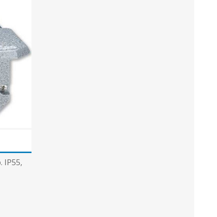
Metallkilbid, süvispaigaldus
Metallkilbid, pindpaigaldus
Kilbid, aluspaigaldus
Plastkilbid, süvispaigaldus
View All
VALGUSTUS
. IP55,