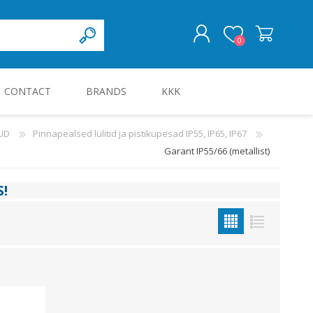
0
CONTACT
BRANDS
KKK
LOG IN
UD
Pinnapealsed lülitid ja pistikupesad IP55, IP65, IP67
Garant IP55/66 (metallist)
KILBID JA KILBITARVIKUD
S
!