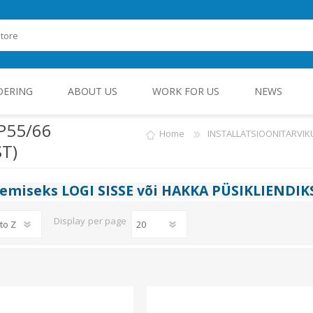
DERING
ABOUT US
WORK FOR US
NEWS
P55/66
Home
INSTALLATSIOONITARVIK
ST)
ROHEENERGIA JA TÖÖSTUSELEKTROONIKA
gemiseks
LOGI SISSE
või
HAKKA PÜSIKLIENDIK
Display
per page