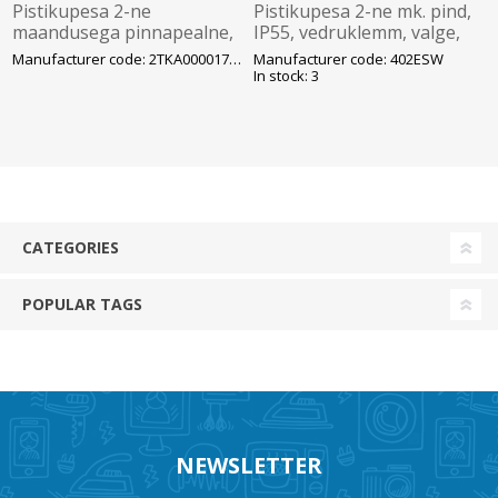
Pistikupesa 2-ne
Pistikupesa 2-ne mk. pind,
maandusega pinnapealne,
IP55, vedruklemm, valge,
IP44, antratsiit Impressivo
Kosti
Manufacturer code: 2TKA00001754
Manufacturer code: 402ESW
In stock: 3
CATEGORIES
POPULAR TAGS
NEWSLETTER