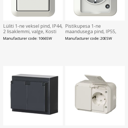
Lüliti 1-ne veksel pind, IP44,
Pistikupesa 1-ne
2 lisaklemmi, valge, Kosti
maandusega pind, IP55,
vedruklemm, valge, Kosti
Manufacturer code: 1066SW
Manufacturer code: 20ESW