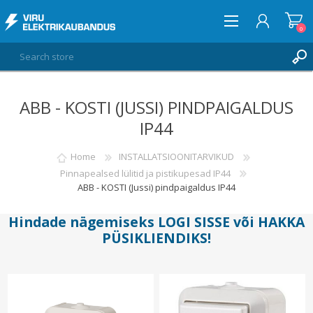
0
ABB - KOSTI (JUSSI) PINDPAIGALDUS
LOG IN
IP44
WISHLIST
0
Home
INSTALLATSIOONITARVIKUD
Pinnapealsed lülitid ja pistikupesad IP44
ABB - KOSTI (Jussi) pindpaigaldus IP44
Hindade nägemiseks
LOGI SISSE
või
HAKKA
PÜSIKLIENDIKS
!