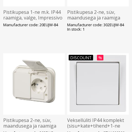
Pistikupesa 1-ne m.k. IP44
Pistikupesa 2-ne, süv,
raamiga, valge, Impressivo
maandusega ja raamiga
IP44, valge Impressivo
Manufacturer code: 20EUJW-84
Manufacturer code: 302EUJW-84
In stock: 1
DISCOUNT
%
Pistikupesa 2-ne, süv,
Veksellüliti IP44 komplekt
maandusega ja raamiga
(sisu+kate+tihend+1-ne
IP44, valge, Jussi
raam)16A, kahe