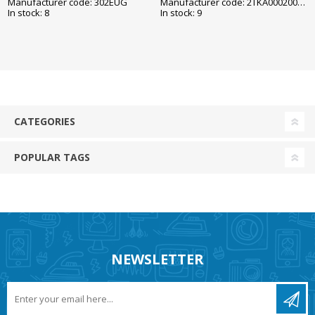
Manufacturer code: 302EUG
Manufacturer code: 2TKA000200G1
lisaklemmiga, valge,
In stock: 8
In stock: 9
Impressivo
CATEGORIES
POPULAR TAGS
NEWSLETTER