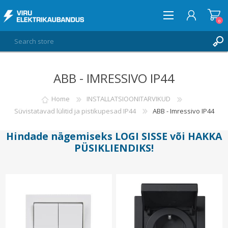
0
ABB - IMRESSIVO IP44
LOG IN
WISHLIST
Home
INSTALLATSIOONITARVIKUD
0
Süvistatavad lülitid ja pistikupesad IP44
ABB - Imressivo IP44
Hindade nägemiseks
LOGI SISSE
või
HAKKA
PÜSIKLIENDIKS
!