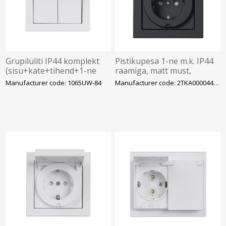
Grupilüliti IP44 komplekt
Pistikupesa 1-ne m.k. IP44
(sisu+kate+tihend+1-ne
raamiga, matt must,
raam), 16A, valge,
Impressivo
Manufacturer code: 1065UW-84
Manufacturer code: 2TKA00004464
Impressivo