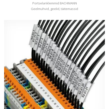
Portselanklemmid BACHMANN
Geelmuhvid, geelid, täitemassid