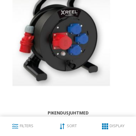
PIKENDUSJUHTMED
FILTERS
SORT
DISPLAY
Pikendusjuhtmed.