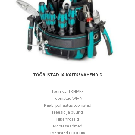
TÖÖRIISTAD JA KAITSEVAHENDID
Tööriistad KNIPEX
Tööriistad WIHA
Kaablipuhastus tööriistad
Freesid ja puurid
Fiibertrossid
Mõõteseadmed
Tööriistad PHOENIX