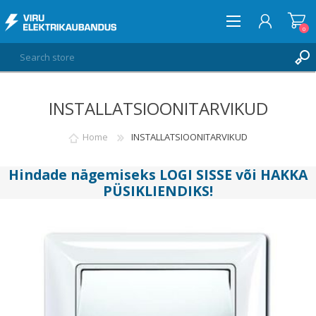
0
INSTALLATSIOONITARVIKUD
LOG IN
WISHLIST
Home
INSTALLATSIOONITARVIKUD
0
Hindade nägemiseks
LOGI SISSE
või
HAKKA
PÜSIKLIENDIKS
!