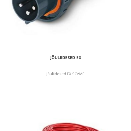
JÕULIIDESED EX
Jõuliidesed EX SCAME