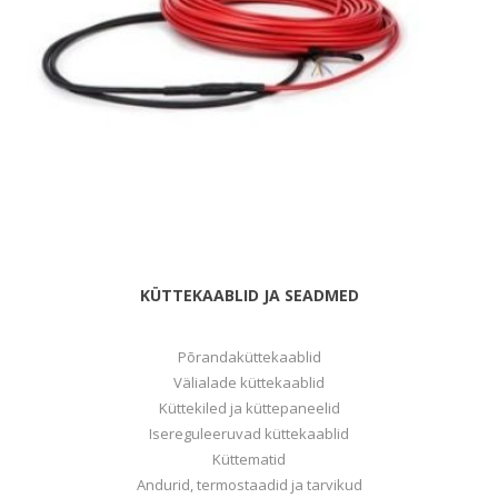
KÜTTEKAABLID JA SEADMED
Põrandaküttekaablid
Välialade küttekaablid
Küttekiled ja küttepaneelid
Isereguleeruvad küttekaablid
Küttematid
Andurid, termostaadid ja tarvikud