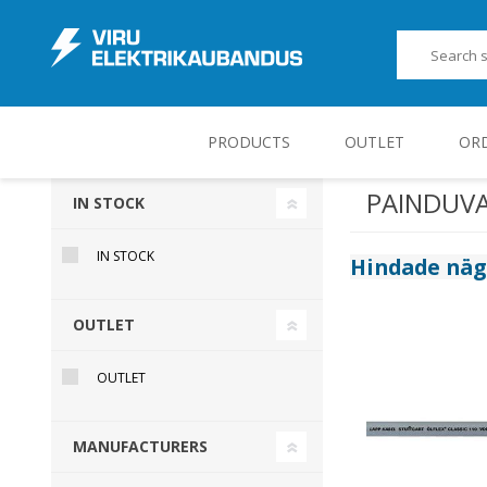
PRODUCTS
OUTLET
OR
PAINDUV
IN STOCK
JUHT-, KONTROLL- JA MÕÕTESEADMED
IN STOCK
Hindade nä
OUTLET
OUTLET
MANUFACTURERS