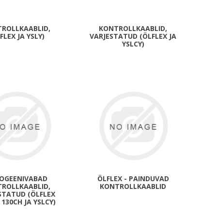
Metallkilbid, süvispaigaldus
Metallkilbid, pindpaigaldus
ROLLKAABLID,
KONTROLLKAABLID,
FLEX JA YSLY)
VARJESTATUD (ÖLFLEX JA
Kilbid, aluspaigaldus
YSLCY)
Plastkilbid, süvispaigaldus
View All
VALGUSTUS
OGEENIVABAD
ÖLFLEX - PAINDUVAD
ROLLKAABLID,
KONTROLLKAABLID
STATUD (ÖLFLEX
 130CH JA YSLCY)