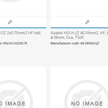
OZ 2x0.75mm2 HF hall,
Kaabel HSLH-JZ 4G10mm2, HF, h
ø18mm, Dca, T500
e: HSLCH-OZ2X0.75
Manufacturer code: 4G10HSLH-JZ