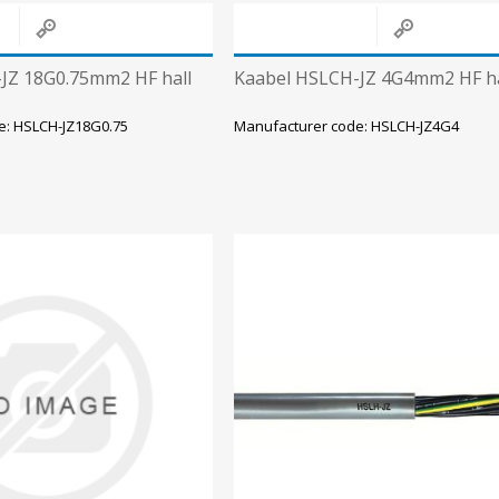
JZ 18G0.75mm2 HF hall
Kaabel HSLCH-JZ 4G4mm2 HF ha
e: HSLCH-JZ18G0.75
Manufacturer code: HSLCH-JZ4G4