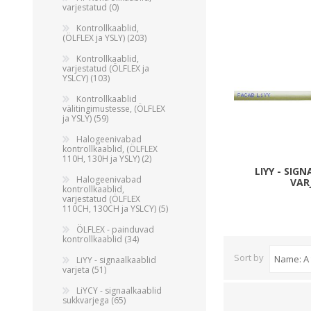
Alumiiniumkaablid ja -juhtmed
varjestatud (0)
Vaskkaablid ja -juhtmed
Kontrollkaablid,
(ÖLFLEX ja YSLY) (203)
Painduvad kontrollkaablid
Kontrollkaablid,
Nõrkvoolukaablid
varjestatud (ÖLFLEX ja
YSLCY) (103)
Kontrollkaablid
välitingimustesse, (ÖLFLEX
ja YSLY) (59)
Halogeenivabad
kontrollkaablid, (ÖLFLEX
110H, 130H ja YSLY) (2)
LIYY - SIG
Halogeenivabad
VAR
kontrollkaablid,
varjestatud (ÖLFLEX
110CH, 130CH ja YSLCY) (5)
ÖLFLEX - painduvad
kontrollkaablid (34)
Sort by
LiYY - signaalkaablid
varjeta (51)
LiYCY - signaalkaablid
sukkvarjega (65)