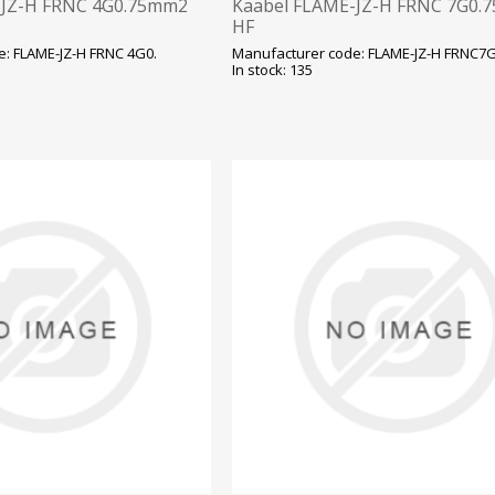
-JZ-H FRNC 4G0.75mm2
Kaabel FLAME-JZ-H FRNC 7G0.
HF
: FLAME-JZ-H FRNC 4G0.
Manufacturer code: FLAME-JZ-H FRNC7G
In stock: 135