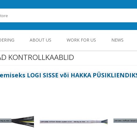
DERING
ABOUT US
WORK FOR US
NEWS
AD KONTROLLKAABLID
ROHEENERGIA JA TÖÖSTUSELEKTROONIKA
gemiseks
LOGI SISSE
või
HAKKA PÜSIKLIENDIK