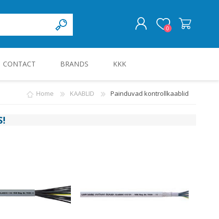
0
CONTACT
BRANDS
KKK
LOG IN
Home
KAABLID
Painduvad kontrollkaablid
KILBID JA KILBITARVIKUD
S
!