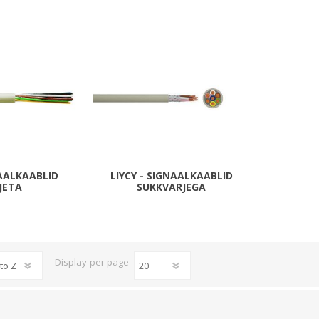
Süvistatavad lülitid ja pistikupesad IP44
Pinnapealsed lülitid ja pistikupesad IP20
Pinnapealsed lülitid ja pistikupesad IP44
Pinnapealsed lülitid ja pistikupesad IP55, IP65, IP67
View All
NAALKAABLID
LIYCY - SIGNAALKAABLID
JETA
SUKKVARJEGA
Display
per page