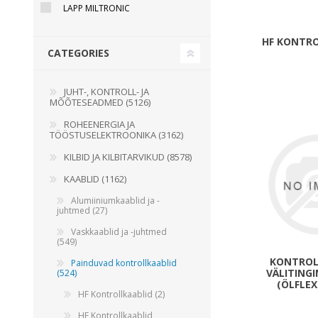
LAPP MILTRONIC
Juhtimisahelate nupud ( ava 8, 16 ja 22 mm )
Elektromehaaniline relee
HF KONTR
CATEGORIES
Pooljuhtreleed
Toiteplokid AC/DC, DC/DC
JUHT-, KONTROLL- JA
View All
MÕÕTESEADMED (5126)
ROHEENERGIA JA
TÖÖSTUSELEKTROONIKA (3162)
KAABLID
KILBID JA KILBITARVIKUD (8578)
KAABLID (1162)
Alumiiniumkaablid ja -
juhtmed (27)
Vaskkaablid ja -juhtmed
(549)
KONTROL
Painduvad kontrollkaablid
VÄLITING
(524)
(ÖLFLEX
HF Kontrollkaablid (2)
HF Kontrollkaablid,