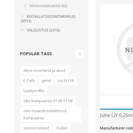
Nõrkvoolukaablid (62)
INSTALLATSIOONITARVIKUD
(6553)
VALGUSTUS (2616)
POPULAR TAGS
deye inverterid ja akud
E Path
gen4
iso15118
laadija+dlm
obo kampaania 01.06-31.08
obo maanduselektrood
Juhe LiY 0,25m
kampaania
Manufacturer code
omroni releed
Outlet