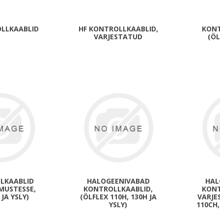
Päikeseenergia
Elektriautode laadijad ja komponendid
OLLKAABLID
HF KONTROLLKAABLID,
KONT
VARJESTATUD
(ÖL
Kontrollerid
Sagedusmuundurid
View All
INSTALLATSIOONITARVIKUD
LKAABLID
HALOGEENIVABAD
HAL
IMUSTESSE,
KONTROLLKAABLID,
KONT
 JA YSLY)
(ÖLFLEX 110H, 130H JA
VARJE
YSLY)
110CH,