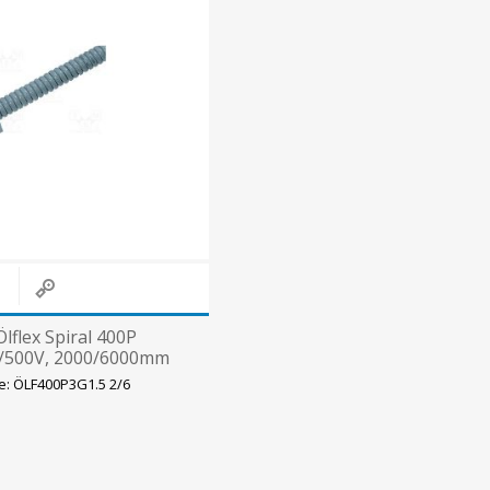
Päikeseenergia
Elektriautode laadijad ja komponendid
Kontrollerid
Sagedusmuundurid
View All
INSTALLATSIOONITARVIKUD
lflex Spiral 400P
/500V, 2000/6000mm
e: ÖLF400P3G1.5 2/6