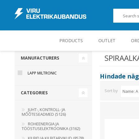
PRODUCTS
OUTLET
OR
SPIRAALK
MANUFACTURERS
JUHT-, KONTROLL- JA MÕÕTESEADMED
LAPP MILTRONIC
Hindade nä
Sort by
CATEGORIES
JUHT-, KONTROLL- JA
MÕÕTESEADMED (5126)
ROHEENERGIA JA
TÖÖSTUSELEKTROONIKA (3162)
KILBID JA KILBITARVIKUD (8578)