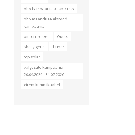
obo kampaania 01.06-31.08
obo maanduselektrood
kampaania
omroni releed
Outlet
shelly gen3
thunor
top solar
valgustite kampaania
20.04.2026 - 31.07.2026
xtrem kummikaabel