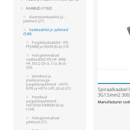
Juhtimisahelate nupud ( ava 8, 16 ja 22 mm )
KAABLID (1162)
Elektromehaaniline relee
Alumiiniumkaablid ja -
juhtmed (27)
Pooljuhtreleed
Vaskkaablid ja -juhtmed
Toiteplokid AC/DC, DC/DC
(549)
View All
Paigalduskaablid - XPJ;
PPJ/MMJ ja (N)YM (Eca) (10)
Halogeenivabad
KAABLID
vaskkaablid XPJ-HF, MMJ-
HF, EXLQ (Dca, Cca, Bca)
(50)
Jämekiud ja
planksoonega
paigaldusjuhtmed - H07V-
R/PK ja H07V-U/PL (Eca) (31)
Spiraalkaabel Ö
3G1.5mm2 300
Peenkiud
paigaldusjuhtmed -
Manufacturer cod
H07(05)V-K/MKEM (Eca)
(194)
Halogeenivabad
juhtmed (37)