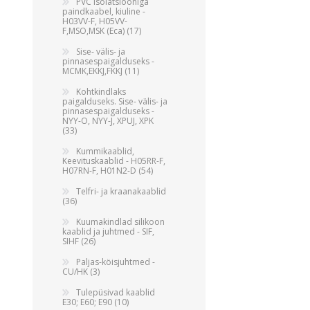
Alumiiniumkaablid ja -juhtmed
PVC isolatsiooniga
paindkaabel, kiuline -
Vaskkaablid ja -juhtmed
H03VV-F, H05VV-
F,MSO,MSK (Eca) (17)
Painduvad kontrollkaablid
Sise- välis- ja
pinnasespaigalduseks -
Nõrkvoolukaablid
MCMK,EKKJ,FKKJ (11)
Kohtkindlaks
paigalduseks. Sise- välis- ja
pinnasespaigalduseks -
NYY-O, NYY-J, XPUJ, XPK
(33)
Kummikaablid,
Keevituskaablid - H05RR-F,
H07RN-F, H01N2-D (54)
Telfri- ja kraanakaablid
(36)
Kuumakindlad silikoon
kaablid ja juhtmed - SIF,
SIHF (26)
Paljas-köisjuhtmed -
CU/HK (3)
Tulepüsivad kaablid
E30; E60; E90 (10)