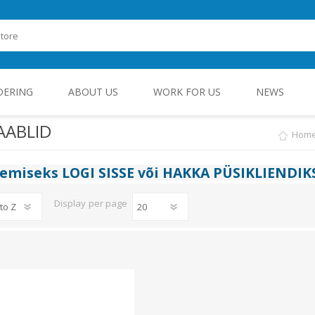
DERING
ABOUT US
WORK FOR US
NEWS
AABLID
Hom
ROHEENERGIA JA TÖÖSTUSELEKTROONIKA
gemiseks
LOGI SISSE
või
HAKKA PÜSIKLIENDIK
Display
per page