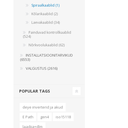
Spiraalkaablid (1)
Kõlarikaablid (2)
Laevakaablid (34)
Painduvad kontrollkaablid
(524)
Nõrkvoolukaablid (62)
INSTALLATSIOONITARVIKUD
(6553)
VALGUSTUS (2616)
POPULAR TAGS
deye inverterid ja akud
E Path
gen4
iso15118
laadija+dlm