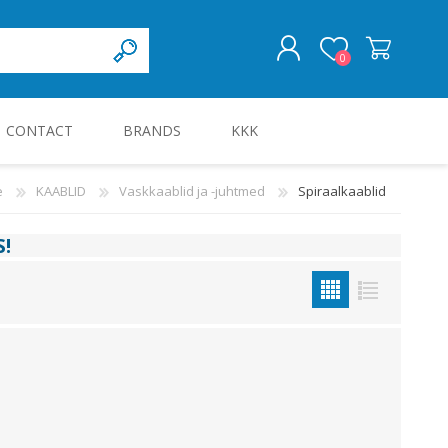
0
CONTACT
BRANDS
KKK
LOG IN
e
KAABLID
Vaskkaablid ja -juhtmed
Spiraalkaablid
KILBID JA KILBITARVIKUD
S
!