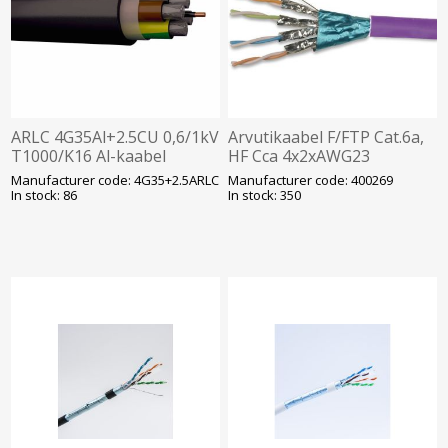
ARLC 4G35Al+2.5CU 0,6/1kV
Arvutikaabel F/FTP Cat.6a,
T1000/K16 Al-kaabel
HF Cca 4x2xAWG23
varjestatud T500, violetne
Manufacturer code: 4G35+2.5ARLC
Manufacturer code: 400269
(400269)
In stock: 86
In stock: 350