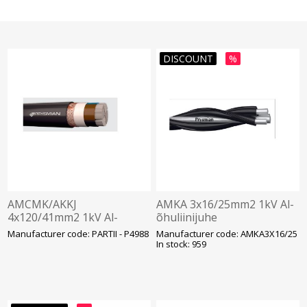
DISCOUNT
%
AMCMK/AKKJ
AMKA 3x16/25mm2 1kV Al-
4x120/41mm2 1kV Al-
õhuliinijuhe
kaabel Cu-juhiga
Manufacturer code: PARTII - P4988
Manufacturer code: AMKA3X16/25
In stock: 959