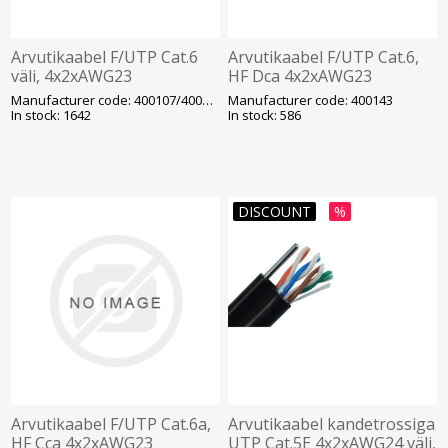
Arvutikaabel F/UTP Cat.6
Arvutikaabel F/UTP Cat.6,
väli, 4x2xAWG23
HF Dca 4x2xAWG23
varjestatud K305/T500,
varjestatud K305, valge
Manufacturer code: 400107/400173
Manufacturer code: 400143
must (400107/400173)
(400143)
In stock: 1642
In stock: 586
DISCOUNT
%
Arvutikaabel F/UTP Cat.6a,
Arvutikaabel kandetrossiga
HF Cca 4x2xAWG23
UTP Cat.5E 4x2xAWG24 väli,