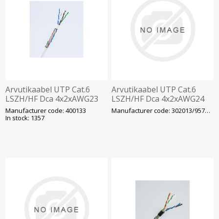
Arvutikaabel UTP Cat.6
Arvutikaabel UTP Cat.6
LSZH/HF Dca 4x2xAWG23
LSZH/HF Dca 4x2xAWG24
K305, valge (400133)
K305, roheline (302013)
Manufacturer code: 400133
Manufacturer code: 302013/957053
In stock: 1357