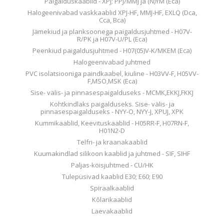
Paigalduskaablid - XPJ; PPJ/MMJ ja (N)YM (Eca)
Halogeenivabad vaskkaablid XPJ-HF, MMJ-HF, EXLQ (Dca,
Cca, Bca)
Jämekiud ja planksoonega paigaldusjuhtmed - H07V-
R/PK ja H07V-U/PL (Eca)
Peenkiud paigaldusjuhtmed - H07(05)V-K/MKEM (Eca)
Halogeenivabad juhtmed
PVC isolatsiooniga paindkaabel, kiuline - H03VV-F, H05VV-
F,MSO,MSK (Eca)
Sise- välis- ja pinnasespaigalduseks - MCMK,EKKJ,FKKJ
Kohtkindlaks paigalduseks. Sise- välis- ja
pinnasespaigalduseks - NYY-O, NYY-J, XPUJ, XPK
Kummikaablid, Keevituskaablid - H05RR-F, H07RN-F,
H01N2-D
Telfri- ja kraanakaablid
Kuumakindlad silikoon kaablid ja juhtmed - SIF, SIHF
Paljas-köisjuhtmed - CU/HK
Tulepüsivad kaablid E30; E60; E90
Spiraalkaablid
Kõlarikaablid
Laevakaablid