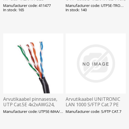
varjestatud T500, violetne
must T305
Manufacturer code: 411477
Manufacturer code: UTP5E-TROSS/UTP5E-OM
(411477)
In stock: 165
In stock: 140
Arvutikaabel pinnasesse,
Arvutikaabel UNITRONIC
UTP Cat.5E 4x2xAWG24,
LAN 1000 S/FTP Cat.7 PE
geeliga, must T305
outdoor
Manufacturer code: UTP5E-MAA/DK-OJ-U5E
Manufacturer code: S/FTP CAT.7