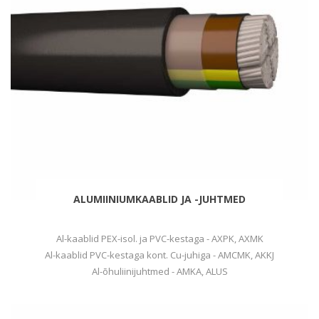
ALUMIINIUMKAABLID JA -JUHTMED
Al-kaablid PEX-isol. ja PVC-kestaga - AXPK, AXMK
Al-kaablid PVC-kestaga kont. Cu-juhiga - AMCMK, AKKJ
Al-õhuliinijuhtmed - AMKA, ALUS