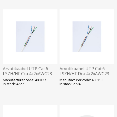
Arvutikaabel UTP Cat.6
Arvutikaabel UTP Cat.6
LSZH/HF Cca 4x2xAWG23
LSZH/HF Dca 4x2xAWG23
K305, valge (400127)
K305, valge (400113)
Manufacturer code: 400127
Manufacturer code: 400113
In stock: 4227
In stock: 2774