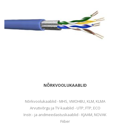
NÕRKVOOLUKAABLID
Nõrkvoolukaablid - MHS, VMOHBU, KLM, KLMA
Arvutivõrgu ja TV-kaablid - UTP, FTP, ECO
Instr.- ja andmeedastuskaablid - KJAAM, NOVAK
Fiiber