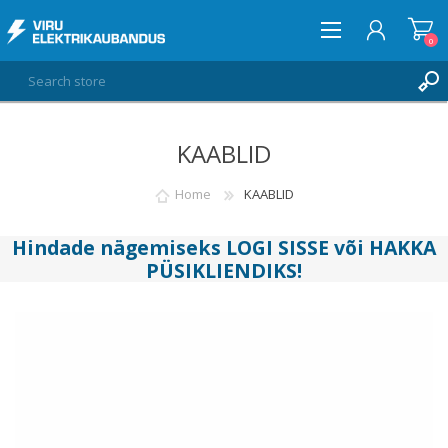
0
KAABLID
LOG IN
WISHLIST
Home
KAABLID
0
Hindade nägemiseks
LOGI SISSE
või
HAKKA
PÜSIKLIENDIKS
!