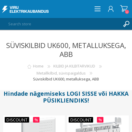
0
SÜVISKILBID UK600, METALLUKSEGA,
LOG IN
ABB
WISHLIST
0
Home
KILBID JA KILBITARVIKUD
Metallkilbid, süvispaigaldus
Süviskilbid UK600, metalluksega, ABB
Hindade nägemiseks
LOGI SISSE
või
HAKKA
PÜSIKLIENDIKS
!
DISCOUNT
%
DISCOUNT
%