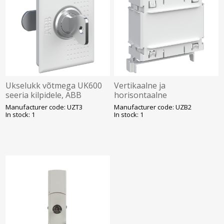
Ukselukk võtmega UK600
Vertikaalne ja
seeria kilpidele, ABB
horisontaalne
ühenduskanal, ABB
Manufacturer code: UZT3
Manufacturer code: UZB2
In stock: 1
In stock: 1