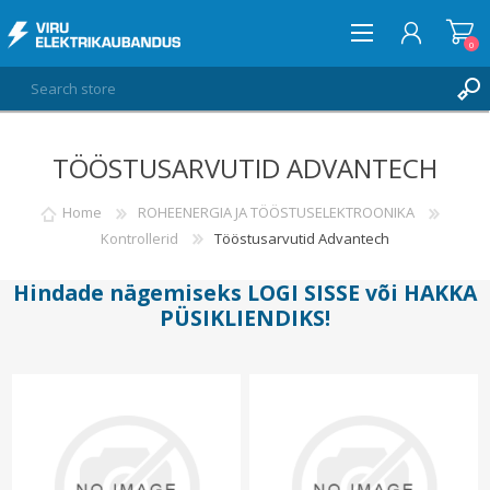
0
TÖÖSTUSARVUTID ADVANTECH
LOG IN
WISHLIST
Home
ROHEENERGIA JA TÖÖSTUSELEKTROONIKA
0
Kontrollerid
Tööstusarvutid Advantech
Hindade nägemiseks
LOGI SISSE
või
HAKKA
PÜSIKLIENDIKS
!