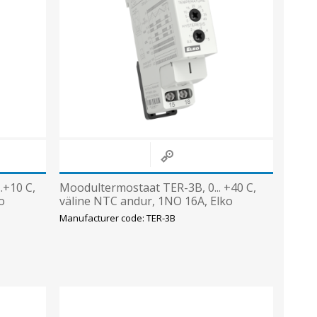
.+10 C,
Moodultermostaat TER-3B, 0... +40 C,
o
väline NTC andur, 1NO 16A, Elko
Manufacturer code: TER-3B