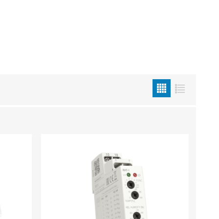
Metallkilbid, süvispaigaldus
Metallkilbid, pindpaigaldus
Kilbid, aluspaigaldus
Plastkilbid, süvispaigaldus
View All
VALGUSTUS