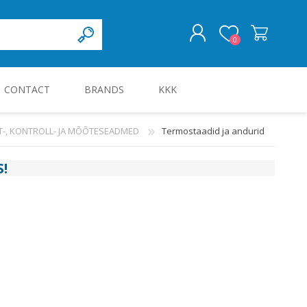
0
CONTACT
BRANDS
KKK
LOG IN
T-, KONTROLL- JA MÕÕTESEADMED
Termostaadid ja andurid
KILBID JA KILBITARVIKUD
S
!