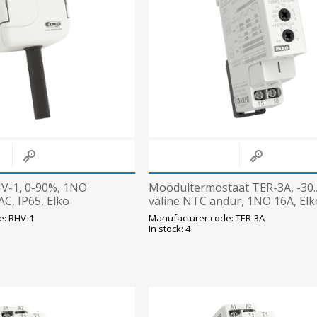
V-1, 0-90%, 1NO
Moodultermostaat TER-3A, -30..
C, IP65, Elko
väline NTC andur, 1NO 16A, Elk
e: RHV-1
Manufacturer code: TER-3A
In stock: 4