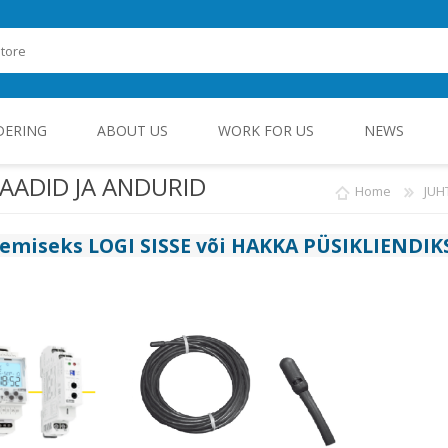
DERING
ABOUT US
WORK FOR US
NEWS
ADID JA ANDURID
Home
JUH
ROHEENERGIA JA TÖÖSTUSELEKTROONIKA
gemiseks
LOGI SISSE
või
HAKKA PÜSIKLIENDIK