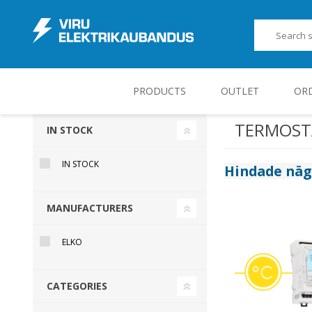
PRODUCTS
OUTLET
OR
TERMOSTA
IN STOCK
JUHT-, KONTROLL- JA MÕÕTESEADMED
IN STOCK
Hindade nä
MANUFACTURERS
ELKO
CATEGORIES