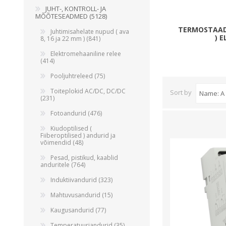
JUHT-, KONTROLL- JA
Juhtimisahelate nupud ( ava 8, 16 ja 22 mm )
MÕÕTESEADMED (5128)
Elektromehaaniline relee
TERMOSTAAD
Juhtimisahelate nupud ( ava
) 
8, 16 ja 22 mm ) (841)
Pooljuhtreleed
Elektromehaaniline relee
Toiteplokid AC/DC, DC/DC
(414)
View All
Pooljuhtreleed (75)
Toiteplokid AC/DC, DC/DC
Sort by
(231)
KAABLID
Fotoandurid (476)
Kiudoptilised (
Fiiberoptilised ) andurid ja
võimendid (48)
Pesad, pistikud, kaablid
anduritele (764)
Induktiivandurid (323)
Mahtuvusandurid (15)
Kaugusandurid (77)
Temperatuuriandurid (35)