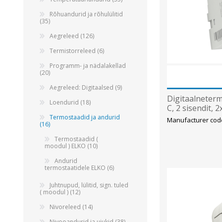
Alumiiniumkaablid ja -juhtmed
Rõhuandurid ja rõhulülitid
Vaskkaablid ja -juhtmed
(35)
Painduvad kontrollkaablid
Aegreleed (126)
Nõrkvoolukaablid
Termistorreleed (6)
Programm- ja nädalakellad
(20)
Aegreleed: Digitaalsed (9)
Digitaalneterm
Loendurid (18)
C, 2 sisendit, 
Termostaadid ja andurid
Manufacturer code
(16)
Termostaadid (
moodul ) ELKO (10)
Andurid
termostaatidele ELKO (6)
Juhtnupud, lülitid, sign. tuled
( moodul ) (12)
Nivoreleed (14)
Nivooandurid ja ujukid (38)