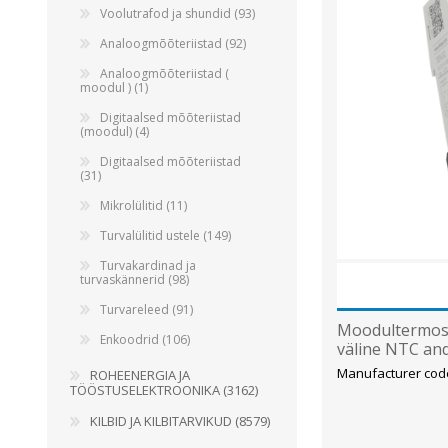
Voolutrafod ja shundid (93)
Analoogmõõteriistad (92)
Analoogmõõteriistad (
moodul ) (1)
Digitaalsed mõõteriistad
(moodul) (4)
Digitaalsed mõõteriistad
(31)
Mikrolülitid (11)
Turvalülitid ustele (149)
Turvakardinad ja
turvaskännerid (98)
Turvareleed (91)
Moodultermosta
Enkoodrid (106)
väline NTC and
Manufacturer cod
ROHEENERGIA JA
TÖÖSTUSELEKTROONIKA (3162)
KILBID JA KILBITARVIKUD (8579)