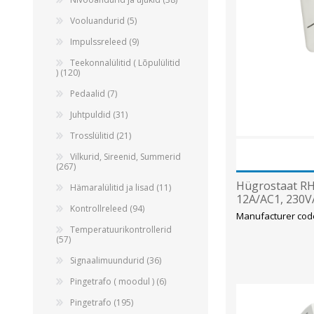
Vooluandurid (5)
Impulssreleed (9)
Teekonnalülitid ( Lõpulülitid
) (120)
Pedaalid (7)
Juhtpuldid (31)
Trosslülitid (21)
Vilkurid, Sireenid, Summerid
(267)
Hügrostaat RH
Hämaralülitid ja lisad (11)
12A/AC1, 230VA
Kontrollreleed (94)
Manufacturer cod
Temperatuurikontrollerid
(57)
Signaalimuundurid (36)
Pingetrafo ( moodul ) (6)
Pingetrafo (195)