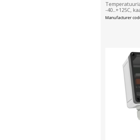
Temperatuuria
-40...+125C, k
Manufacturer code