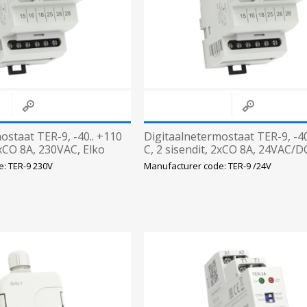
Süvistatavad lülitid ja pistikupesad IP44
Pinnapealsed lülitid ja pistikupesad IP20
Pinnapealsed lülitid ja pistikupesad IP44
Pinnapealsed lülitid ja pistikupesad IP55, IP65, IP67
View All
ostaat TER-9, -40.. +110
Digitaalnetermostaat TER-9, -40
2xCO 8A, 230VAC, Elko
C, 2 sisendit, 2xCO 8A, 24VAC/D
: TER-9 230V
Manufacturer code: TER-9 /24V