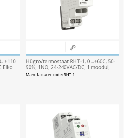
Sisevalgustid
Tulekindlad valgustid ja tarvikud
Tööstusvalgustid
Siinid ja valgustid
View All
.. +110
Hügro/termostaat RHT-1, 0 ...+60C, 50-
C Elko
90%, 1NO, 24-240VAC/DC, 1 moodul,
Elko
Manufacturer code: RHT-1