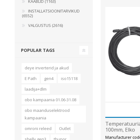
KAABLID (1163)
INSTALLATSIOONITARVIKUD
(6552)
VALGUSTUS (2616)
POPULAR TAGS
deye inverterid ja akud
E Path
gen4
iso15118
laadija+dlm
obo kampaania 01.06-31.08
obo maanduselektrood
kampaania
Temperatuuria
omroni releed
Outlet
100mm, Elko
Manufacturer code
shelly gen3
thunor