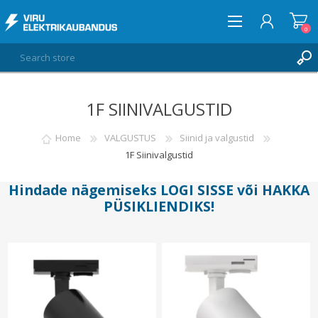
0
1F SIINIVALGUSTID
LOG IN
WISHLIST
Home
VALGUSTUS
Siinid ja valgustid
0
1F Siinivalgustid
Hindade nägemiseks
LOGI SISSE
või
HAKKA
PÜSIKLIENDIKS
!