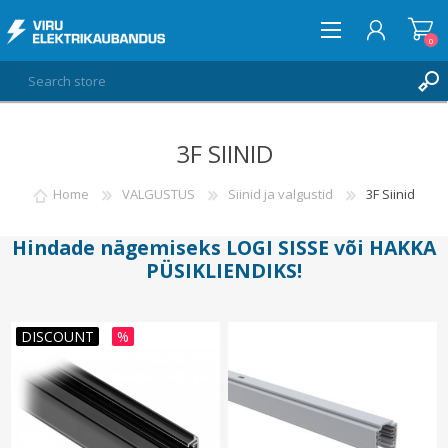
0
3F SIINID
LOG IN
WISHLIST
Home
VALGUSTUS
Siinid ja valgustid
3F Siinid
0
Hindade nägemiseks
LOGI SISSE
või
HAKKA
PÜSIKLIENDIKS
!
DISCOUNT
%