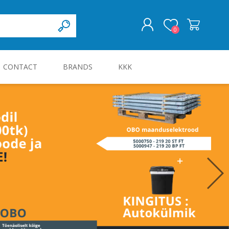
0
CONTACT
BRANDS
KKK
LOG IN
KILBID JA KILBITARVIKUD