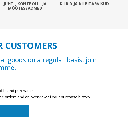
Sisevalgustid
JUHT-, KONTROLL- JA
KILBID JA KILBITARVIKUD
MÕÕTESEADMED
Tulekindlad valgustid ja tarvikud
Tööstusvalgustid
Siinid ja valgustid
View All
R CUSTOMERS
cal goods on a regular basis, join
amme!
ofile and purchases
line orders and an overview of your purchase history