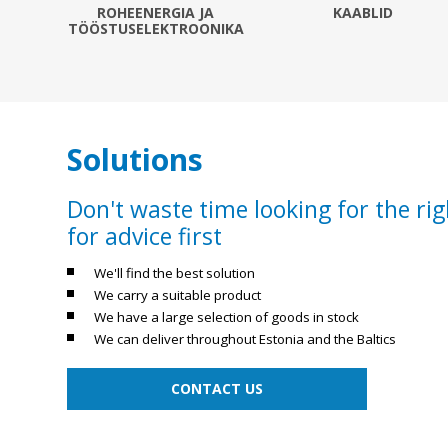
Alumiiniumkaablid ja -juhtmed
ROHEENERGIA JA
KAABLID
TÖÖSTUSELEKTROONIKA
Vaskkaablid ja -juhtmed
Painduvad kontrollkaablid
Nõrkvoolukaablid
Solutions
Don't waste time looking for the rig
for advice first
We'll find the best solution
We carry a suitable product
We have a large selection of goods in stock
We can deliver throughout Estonia and the Baltics
CONTACT US