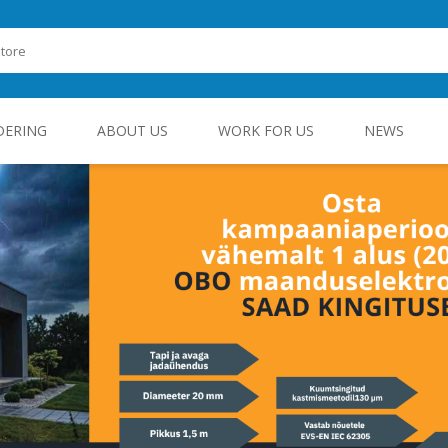
DERING
ABOUT US
WORK FOR US
NEWS
ROHEENERGIA JA TÖÖSTUSELEKTROONIKA