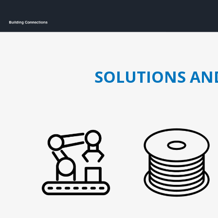
Juhtimisahelate nupud ( ava 8, 16 ja 22 mm )
Elektromehaaniline relee
Pooljuhtreleed
Toiteplokid AC/DC, DC/DC
View All
SOLUTIONS AN
KAABLID