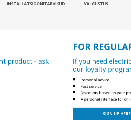
Süvistatavad lülitid ja pistikupesad IP44
INSTALLATSIOONITARVIKUD
VALGUSTUS
Pinnapealsed lülitid ja pistikupesad IP20
Pinnapealsed lülitid ja pistikupesad IP44
Pinnapealsed lülitid ja pistikupesad IP55, IP65, IP67
View All
FOR REGULA
ht product - ask
If you need electri
our loyalty progr
Personal advice
Fast service
Discounts based on your pr
A personal interface for on
SIGN UP HERE