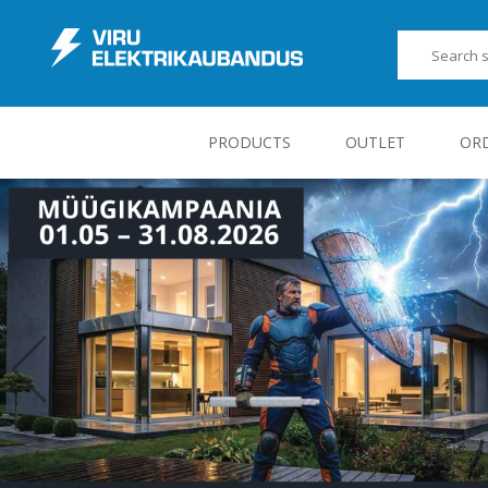
PRODUCTS
OUTLET
OR
JUHT-, KONTROLL- JA MÕÕTESEADMED